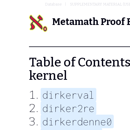
Database
SUPPLEMENTARY MATERIAL (US
Metamath Proof 
Table of Contents 
kernel
dirkerval
dirker2re
dirkerdenne0