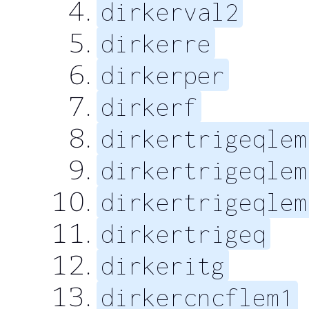
dirkerval2
dirkerre
dirkerper
dirkerf
dirkertrigeqlem
dirkertrigeqlem
dirkertrigeqlem
dirkertrigeq
dirkeritg
dirkercncflem1