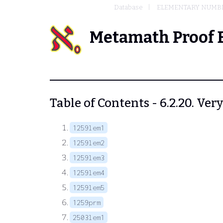
Database
ELEMENTARY NUMB
Metamath Proof 
Table of Contents - 6.2.20. Ver
1259lem1
1259lem2
1259lem3
1259lem4
1259lem5
1259prm
2503lem1