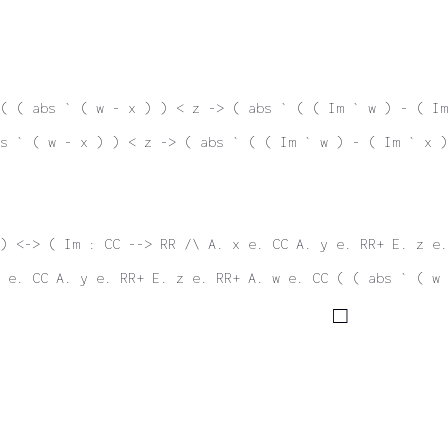
( ( abs ` ( w - x ) ) < z -> ( abs ` ( ( Im ` w ) - ( Im
s ` ( w - x ) ) < z -> ( abs ` ( ( Im ` w ) - ( Im ` x )
) <-> ( Im : CC --> RR /\ A. x e. CC A. y e. RR+ E. z e.
 e. CC A. y e. RR+ E. z e. RR+ A. w e. CC ( ( abs ` ( w 