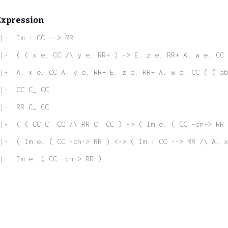
Expression
|-  Im : CC --> RR
|-  ( ( x e. CC /\ y e. RR+ ) -> E. z e. RR+ A. w e. CC 
|-  A. x e. CC A. y e. RR+ E. z e. RR+ A. w e. CC ( ( ab
|-  CC C_ CC
|-  RR C_ CC
|-  ( ( CC C_ CC /\ RR C_ CC ) -> ( Im e. ( CC -cn-> RR 
|-  ( Im e. ( CC -cn-> RR ) <-> ( Im : CC --> RR /\ A. x
|-  Im e. ( CC -cn-> RR )