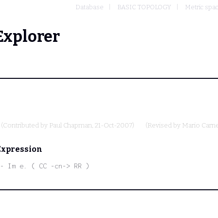
Database
BASIC TOPOLOGY
Metric spa
Explorer
(Contributed by
Paul Chapman
, 21-Oct-2007)
(Revised by
Mario Carne
Expression
- Im e. ( CC -cn-> RR )