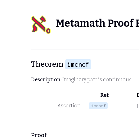
Metamath Proof 
Theorem
imcncf
Description:
Imaginary part is continuous.
Ref
Assertion
imcncf
|
Proof