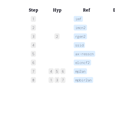
Step
Hyp
Ref
1
imf
 
2
imcn2
 
3
2
rgen2
 
4
ssid
 
5
ax-resscn
 
6
elcncf2
 
7
4
5
6
mp2an
 
8
1
3
7
mpbir2an
 