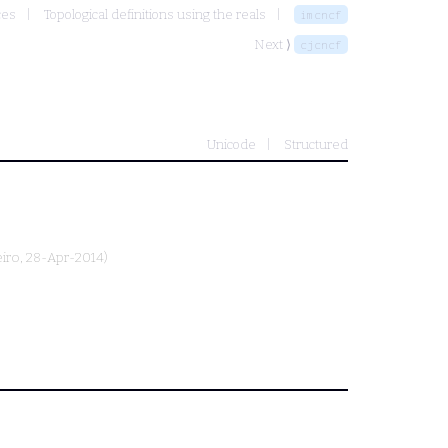
ces
Topological definitions using the reals
imcncf
Next ⟩
cjcncf
Unicode
Structured
iro
, 28-Apr-2014)