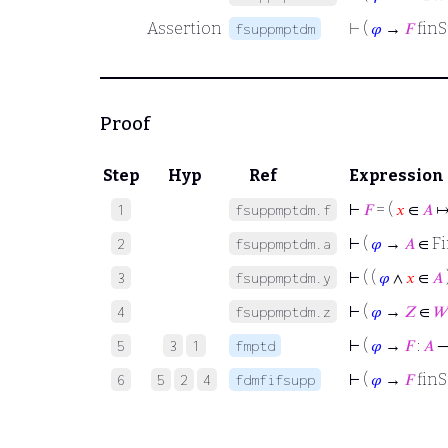
Assertion
⊢
(
𝜑
→
𝐹
fin
fsuppmptdm
Proof
Step
Hyp
Ref
Expression
⊢
𝐹
= (
𝑥
∈
𝐴
1
fsuppmptdm.f
⊢
(
𝜑
→
𝐴
∈ Fi
2
fsuppmptdm.a
⊢
( (
𝜑
∧
𝑥
∈
𝐴
3
fsuppmptdm.y
⊢
(
𝜑
→
𝑍
∈
𝑊
4
fsuppmptdm.z
⊢
(
𝜑
→
𝐹
:
𝐴
5
3
1
fmptd
⊢
(
𝜑
→
𝐹
fin
6
5
2
4
fdmfifsupp