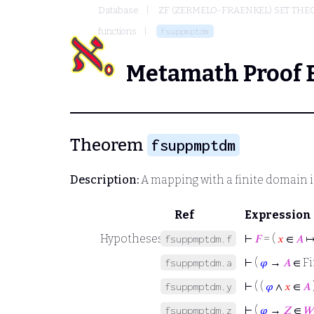
Database
ZF (ZERMELO-FRAENKEL) SET THE
functions
fsuppmptdm
Metamath Proof 
Theorem
fsuppmptdm
Description:
A mapping with a finite domain i
Ref
Expression
Hypotheses
⊢
𝐹
= (
𝑥
∈
𝐴
fsuppmptdm.f
⊢
(
𝜑
→
𝐴
∈ Fi
fsuppmptdm.a
⊢
( (
𝜑
∧
𝑥
∈
𝐴
fsuppmptdm.y
⊢
(
𝜑
→
𝑍
∈
𝑊
fsuppmptdm.z