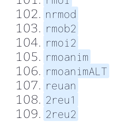
nrmod
rmob2
rmoi2
rmoanim
rmoanimALT
reuan
2reu1
2reu2