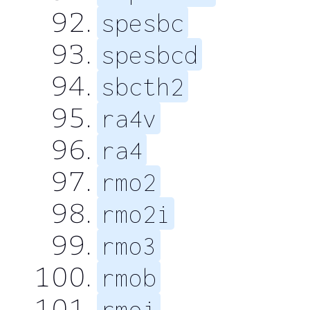
spesbc
spesbcd
sbcth2
ra4v
ra4
rmo2
rmo2i
rmo3
rmob
rmoi