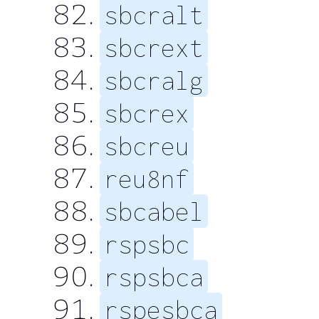
sbcralt
sbcrext
sbcralg
sbcrex
sbcreu
reu8nf
sbcabel
rspsbc
rspsbca
rspesbca