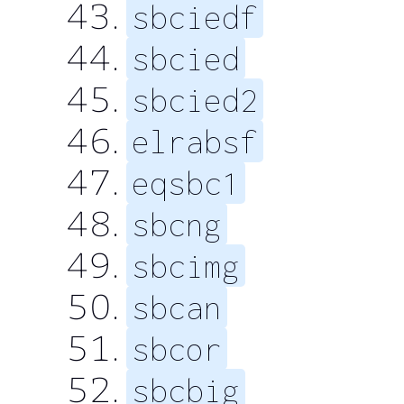
sbciedf
sbcied
sbcied2
elrabsf
eqsbc1
sbcng
sbcimg
sbcan
sbcor
sbcbig