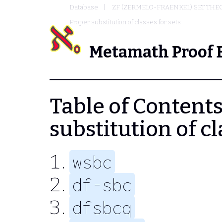
Database
ZF (ZERMELO-FRAENKEL) SET THE
Proper substitution of classes for sets
Metamath Proof 
Table of Contents 
substitution of cl
wsbc
df-sbc
dfsbcq