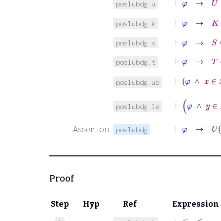
poslubdg.u
⊢
φ
→
K
∈
poslubdg.k
⊢
φ
→
S
⊆
poslubdg.s
⊢
φ
→
T
∈
poslubdg.t
⊢
φ
∧
x
poslubdg.ub
⊢
φ
∧
poslubdg.le
⊢
φ
→
U
Assertion
poslubdg
Proof
Step
Hyp
Ref
Expression
⊢
≤
˙
=
≤
K