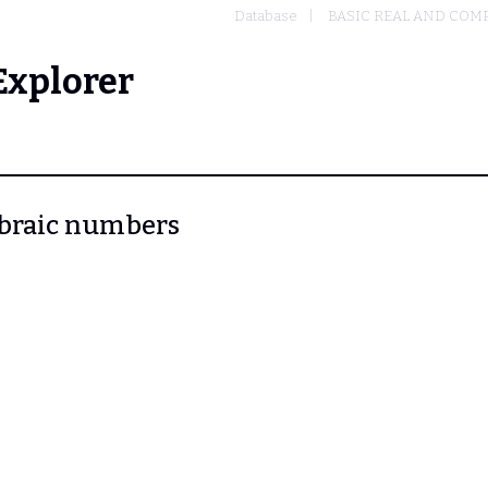
Database
BASIC REAL AND COM
Explorer
gebraic numbers