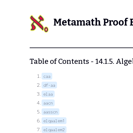
Metamath Proof 
Table of Contents - 14.1.5. Al
caa
df-aa
elaa
aacn
aasscn
elqaalem1
elqaalem2