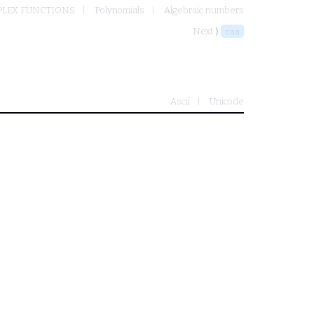
PLEX FUNCTIONS
Polynomials
Algebraic numbers
Next ⟩
caa
Ascii
Unicode