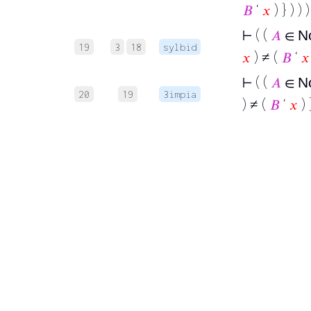
𝐵
‘
𝑥
) } ) ) )
⊢
( (
𝐴
∈
N
19
3
18
sylbid
𝑥
) ≠ (
𝐵
‘
𝑥
⊢
( (
𝐴
∈
N
20
19
3impia
) ≠ (
𝐵
‘
𝑥
) 