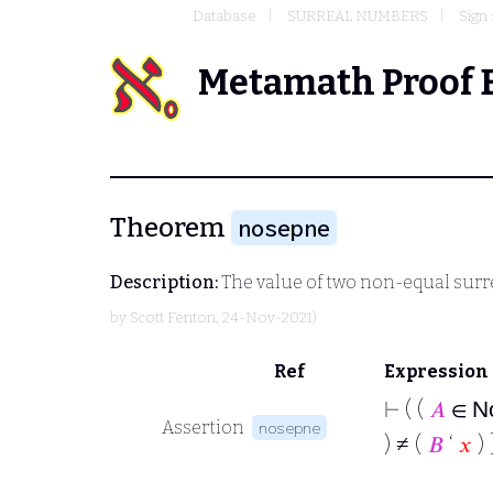
Database
SURREAL NUMBERS
Sign
Metamath Proof 
Theorem
nosepne
Description:
The value of two non-equal surreal
by
Scott Fenton
, 24-Nov-2021)
Ref
Expression
⊢
( (
𝐴
∈
N
Assertion
nosepne
) ≠ (
𝐵
‘
𝑥
) 