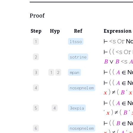
Proof
Step
Hyp
Ref
Expression
⊢
<s Or
N
1
ltsso
⊢
( ( <s Or
2
sotrine
𝐵
∨
𝐵
<s

⊢
( (
𝐴
∈
N
3
1
2
mpan
⊢
( (
𝐴
∈
N
4
nosepnelem
𝑥
) ≠ (
𝐵
‘
𝑥
⊢
( (
𝐴
∈
N
5
4
3expia
‘
𝑥
) ≠ (
𝐵
‘
⊢
( (
𝐵
∈
N
6
nosepnelem
𝑥
) ≠ (
𝐴
‘
𝑥