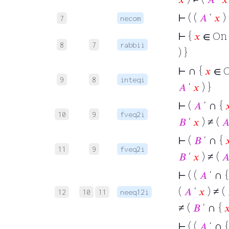
⊢
( (
𝐴
‘
𝑥
)
7
necom
⊢
{
𝑥
∈ On 
8
7
rabbii
) }
∩
⊢
{
𝑥
∈ O
9
8
inteqi
𝐴
‘
𝑥
) }
∩
⊢
(
𝐴
‘
{

10
9
fveq2i
𝐵
‘
𝑥
) ≠ (

∩
⊢
(
𝐵
‘
{

11
9
fveq2i
𝐵
‘
𝑥
) ≠ (

∩
⊢
( (
𝐴
‘
(
𝐴
‘
𝑥
) ≠ (
12
10
11
neeq12i
∩
≠ (
𝐵
‘
{

∩
⊢
( (
𝐴
‘