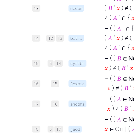
(
𝐵
‘
𝑥
) ≠ (
13
necom
∩
≠ (
𝐴
‘
{

∩
⊢
( (
𝐴
‘
(
𝐴
‘
𝑥
) ≠ (
14
12
13
bitri
∩
≠ (
𝐴
‘
{

⊢
( (
𝐵
∈
N
15
6
14
sylibr
𝑥
) ≠ (
𝐵
‘
𝑥
⊢
( (
𝐵
∈
N
16
15
3expia
‘
𝑥
) ≠ (
𝐵
‘
⊢
( (
𝐴
∈
N
17
16
ancoms
‘
𝑥
) ≠ (
𝐵
‘
⊢
( (
𝐴
∈
N
𝑥
∈ On ∣ (

18
5
17
jaod