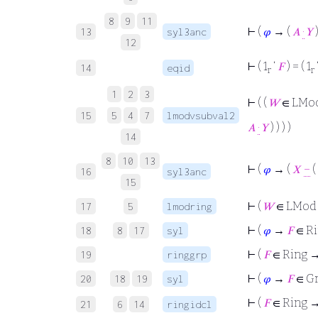
8
9
11
⊢
(
𝜑
→ (
𝐴
·
𝑌
13
syl3anc
12
⊢
( 1
‘
𝐹
) = ( 1
14
eqid
r
r
1
2
3
⊢
( (
𝑊
∈ LMo
15
5
4
7
lmodvsubval2
𝐴
·
𝑌
) ) ) )
14
8
10
13
⊢
(
𝜑
→ (
𝑋
−
(
16
syl3anc
15
⊢
(
𝑊
∈ LMod
17
5
lmodring
⊢
(
𝜑
→
𝐹
∈ Ri
18
8
17
syl
⊢
(
𝐹
∈ Ring 
19
ringgrp
⊢
(
𝜑
→
𝐹
∈ Gr
20
18
19
syl
⊢
(
𝐹
∈ Ring → 
21
6
14
ringidcl