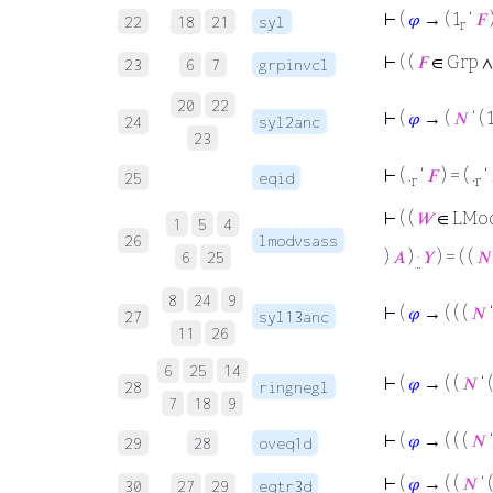
⊢
(
𝜑
→ ( 1
‘
𝐹
22
18
21
syl
r
⊢
( (
𝐹
∈ Grp ∧ 
23
6
7
grpinvcl
20
22
⊢
(
𝜑
→ (
𝑁
‘ ( 
24
syl2anc
23
⊢
( .
‘
𝐹
) = ( .
‘
25
eqid
r
r
⊢
( (
𝑊
∈ LMod 
1
5
4
26
lmodvsass
)
𝐴
)
·
𝑌
) = ( (
𝑁
6
25
8
24
9
⊢
(
𝜑
→ ( ( (
𝑁
‘
27
syl13anc
11
26
6
25
14
⊢
(
𝜑
→ ( (
𝑁
‘ (
28
ringnegl
7
18
9
⊢
(
𝜑
→ ( ( (
𝑁
‘
29
28
oveq1d
⊢
(
𝜑
→ ( (
𝑁
‘ (
30
27
29
eqtr3d