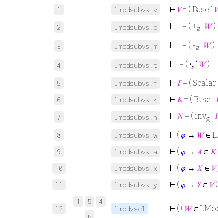
⊢
𝑉
= ( Base ‘

1
lmodsubvs.v
⊢
+
= ( +
‘
𝑊
)
2
lmodsubvs.p
g
⊢
−
= ( -
‘
𝑊
)
3
lmodsubvs.m
g
⊢
·
= (
·
‘
𝑊
)
4
lmodsubvs.t
𝑠
⊢
𝐹
= ( Scalar 
5
lmodsubvs.f
⊢
𝐾
= ( Base ‘

6
lmodsubvs.k
⊢
𝑁
= ( inv
‘

7
lmodsubvs.n
g
⊢
(
𝜑
→
𝑊
∈ L
8
lmodsubvs.w
⊢
(
𝜑
→
𝐴
∈
𝐾
9
lmodsubvs.a
⊢
(
𝜑
→
𝑋
∈
𝑉
10
lmodsubvs.x
⊢
(
𝜑
→
𝑌
∈
𝑉
)
11
lmodsubvs.y
1
5
4
⊢
( (
𝑊
∈ LMo
12
lmodvscl
6