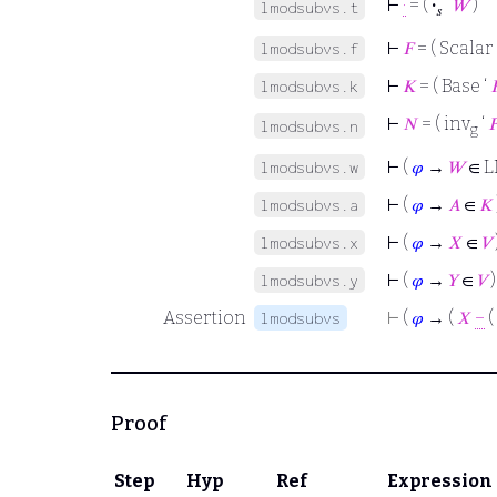
⊢
·
= (
·
‘
𝑊
)
lmodsubvs.t
𝑠
⊢
𝐹
= ( Scalar 
lmodsubvs.f
⊢
𝐾
= ( Base ‘

lmodsubvs.k
⊢
𝑁
= ( inv
‘

lmodsubvs.n
g
⊢
(
𝜑
→
𝑊
∈ L
lmodsubvs.w
⊢
(
𝜑
→
𝐴
∈
𝐾
lmodsubvs.a
⊢
(
𝜑
→
𝑋
∈
𝑉
lmodsubvs.x
⊢
(
𝜑
→
𝑌
∈
𝑉
)
lmodsubvs.y
Assertion
⊢
(
𝜑
→ (
𝑋
−
(
lmodsubvs
Proof
Step
Hyp
Ref
Expression