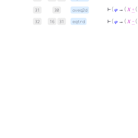
⊢
(
𝜑
→ (
𝑋
+
(
31
30
oveq2d
⊢
(
𝜑
→ (
𝑋
−
(
32
16
31
eqtrd