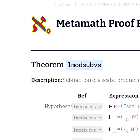
Database
BASIC ALGEBRAIC STRUCTUR
Metamath Proof 
Theorem
lmodsubvs
Description:
Subtraction of a scalar product i
Ref
Expression
Hypotheses
⊢
𝑉
= ( Base ‘

lmodsubvs.v
⊢
+
= ( +
‘
𝑊
)
lmodsubvs.p
g
⊢
−
= ( -
‘
𝑊
)
lmodsubvs.m
g