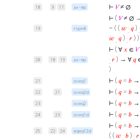
⊢
𝑉
≠ ∅
18
9
17
ax-mp
⊢
(
𝑉
≠ ∅ →
= ( (
𝑤
·
𝑞
)
·
19
rspn0
𝑤
·
𝑞
)
·
𝑟
) )
⊢
( ∀
𝑥
∈
𝑉
·
𝑟
) → ∀
𝑞
20
18
19
ax-mp
)
⊢
(
𝑞
=
𝑏
→
21
oveq1
⊢
(
𝑞
=
𝑏
→
22
21
oveq2d
⊢
(
𝑞
=
𝑏
→
23
oveq2
⊢
(
𝑞
=
𝑏
→ 
24
23
oveq1d
⊢
(
𝑞
=
𝑏
→ 
25
22
24
eqeq12d
( (
𝑤
·
𝑏
)
·
𝑟