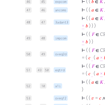
⊢
( (
𝑏
∈
𝐾
46
45
expcom
⊢
( (
𝑎
∈
𝐾
47
46
ancoms
⊢
( (
𝑎
∈
𝐾
48
47
3adant3
×
𝑏
) ) )
⊢
( (
𝐹
∈ CR
49
48
impcom
×
𝑏
) )
⊢
( (
𝐹
∈ CR
50
49
oveq2d
= (
𝑐
·
(
𝑎
×

⊢
( (
𝐹
∈ CR
51
43
50
eqtrd
= (
𝑐
·
(
𝑎
×

⊢
( (
𝑎
∈
𝐾
52
10
a1i
)
⊢
( (
𝑣
=
𝑐
53
oveq12