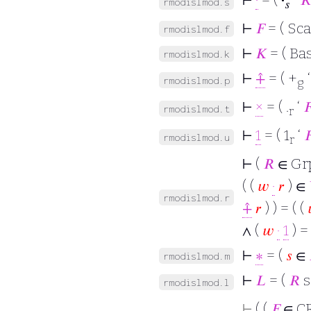
rmodislmod.s
𝑠
⊢
𝐹
= ( Sca
rmodislmod.f
⊢
𝐾
= ( Ba
rmodislmod.k
⊢
⨣
= ( +
rmodislmod.p
g
⊢
×
= ( .
‘

rmodislmod.t
r
⊢
1
= ( 1
‘

rmodislmod.u
r
⊢
(
𝑅
∈ Gr
( (
𝑤
·
𝑟
) ∈
rmodislmod.r
⨣
𝑟
) ) = ( (
∧ (
𝑤
·
1
) 
⊢
∗
= (
𝑠
∈
rmodislmod.m
⊢
𝐿
= (
𝑅
s
rmodislmod.l
⊢
( (
𝐹
∈ CR