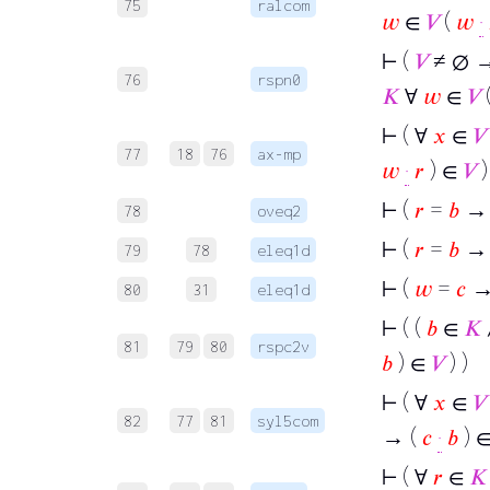
75
ralcom
𝑤
∈
𝑉
(
𝑤
·
⊢
(
𝑉
≠ ∅ →
76
rspn0
𝐾
∀
𝑤
∈
𝑉
⊢
( ∀
𝑥
∈
𝑉
77
18
76
ax-mp
𝑤
·
𝑟
) ∈
𝑉
)
⊢
(
𝑟
=
𝑏
→ 
78
oveq2
⊢
(
𝑟
=
𝑏
→ 
79
78
eleq1d
⊢
(
𝑤
=
𝑐
→ 
80
31
eleq1d
⊢
( (
𝑏
∈
𝐾
81
79
80
rspc2v
𝑏
) ∈
𝑉
) )
⊢
( ∀
𝑥
∈
𝑉
82
77
81
syl5com
→ (
𝑐
·
𝑏
) 
⊢
( ∀
𝑟
∈
𝐾