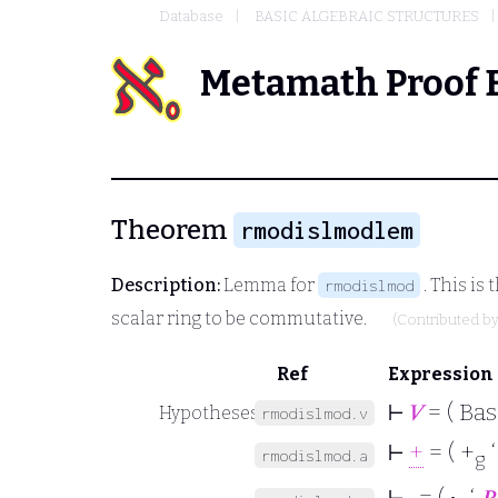
Database
BASIC ALGEBRAIC STRUCTURES
Metamath Proof 
Theorem
rmodislmodlem
Description:
Lemma for
. This is 
rmodislmod
scalar ring to be commutative.
(Contributed b
Ref
Expression
⊢
𝑉
= ( Bas
Hypotheses
rmodislmod.v
⊢
+
= ( +
rmodislmod.a
g
⊢
·
= (
·
‘
𝑅