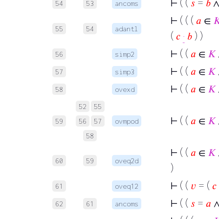
⊢
( (
𝑠
=
𝑏
54
53
ancoms
⊢
( ( (
𝑎
∈

55
54
adantl
(
𝑐
·
𝑏
) )
⊢
( (
𝑎
∈
𝐾
56
simp2
⊢
( (
𝑎
∈
𝐾
57
simp3
⊢
( (
𝑎
∈
𝐾
58
ovexd
52
55
⊢
( (
𝑎
∈
𝐾
59
56
57
ovmpod
58
⊢
( (
𝑎
∈
𝐾
60
59
oveq2d
)
⊢
( (
𝑣
= (
𝑐
61
oveq12
⊢
( (
𝑠
=
𝑎
62
61
ancoms