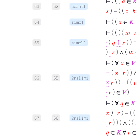
⊢
( ( (
𝑎
∈

63
62
adantl
𝑠
) = ( (
𝑐
·
𝑏
⊢
( (
𝑎
∈
𝐾
64
simp1
⊢
( ( ( (
𝑤
·

·
(
𝑞
⨣
𝑟
) ) 
65
simpl1
)
·
𝑟
) ∧ (
𝑤
·
⊢
( ∀
𝑥
∈
𝑉
+
(
𝑥
·
𝑟
) ) 
66
65
2ralimi
×
𝑟
) ) = ( (

·
𝑟
) ∈
𝑉
)
⊢
( ∀
𝑞
∈
𝐾
𝑥
)
·
𝑟
) = ( 
67
66
2ralimi
·
𝑟
) ) ) ∧ ( (
𝑞
∈
𝐾
∀
𝑟