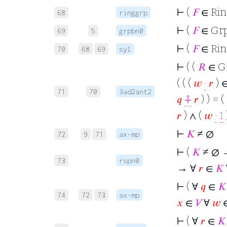
⊢
(
𝐹
∈ Ri
68
ringgrp
⊢
(
𝐹
∈ Gr
69
5
grpbn0
⊢
(
𝐹
∈ Ri
70
68
69
syl
⊢
( (
𝑅
∈ G
( ( (
𝑤
·
𝑟
) 
71
70
3ad2ant2
𝑞
⨣
𝑟
) ) = (
𝑟
) ∧ (
𝑤
·
1
⊢
𝐾
≠ ∅
72
9
71
ax-mp
⊢
(
𝐾
≠ ∅ 
73
rspn0
→ ∀
𝑟
∈
𝐾
⊢
( ∀
𝑞
∈
𝐾
74
72
73
ax-mp
𝑥
∈
𝑉
∀
𝑤
⊢
( ∀
𝑟
∈
𝐾