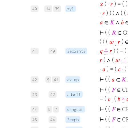
𝑥
)
·
𝑟
) = ( 
40
14
39
syl
·
𝑟
) ) ) ∧ ( (
𝑎
∈
𝐾
∧
𝑏
⊢
( (
𝑅
∈ G
( ( (
𝑤
·
𝑟
) 
𝑞
⨣
𝑟
) ) = (
41
40
3ad2ant3
𝑟
) ∧ (
𝑤
·
1
·
𝑎
) = (
𝑐
·
(
⊢
( (
𝑎
∈
𝐾
42
9
41
ax-mp
⊢
( (
𝐹
∈ CR
43
42
adantl
= (
𝑐
·
(
𝑏
×

⊢
( (
𝐹
∈ C
44
5
7
crngcom
⊢
( (
𝐹
∈ CR
45
44
3expb