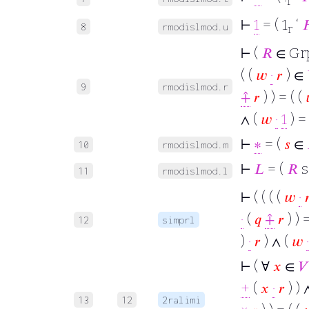
r
⊢
1
= ( 1
‘

8
rmodislmod.u
r
⊢
(
𝑅
∈ Gr
( (
𝑤
·
𝑟
) ∈
9
rmodislmod.r
⨣
𝑟
) ) = ( (
∧ (
𝑤
·
1
) 
⊢
∗
= (
𝑠
∈
10
rmodislmod.m
⊢
𝐿
= (
𝑅
s
11
rmodislmod.l
⊢
( ( ( (
𝑤
·

·
(
𝑞
⨣
𝑟
) ) 
12
simprl
)
·
𝑟
) ∧ (
𝑤
·
⊢
( ∀
𝑥
∈
𝑉
+
(
𝑥
·
𝑟
) ) 
13
12
2ralimi