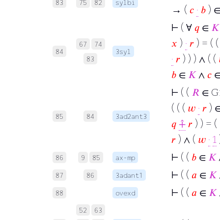
83
75
82
sylbi
→ (
𝑐
·
𝑏
) 
⊢
( ∀
𝑞
∈
𝐾
𝑥
)
·
𝑟
) = ( 
67
74
84
3syl
·
𝑟
) ) ) ∧ ( (
83
𝑏
∈
𝐾
∧
𝑐
⊢
( (
𝑅
∈ G
( ( (
𝑤
·
𝑟
) 
85
84
3ad2ant3
𝑞
⨣
𝑟
) ) = (
𝑟
) ∧ (
𝑤
·
1
⊢
( (
𝑏
∈
𝐾
86
9
85
ax-mp
⊢
( (
𝑎
∈
𝐾
87
86
3adant1
⊢
( (
𝑎
∈
𝐾
88
ovexd
52
63