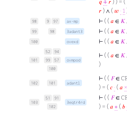
𝑞
⨣
𝑟
) ) = (
𝑟
) ∧ (
𝑤
·
1
⊢
( (
𝑎
∈
𝐾
98
9
97
ax-mp
⊢
( (
𝑎
∈
𝐾
99
98
3adant3
⊢
( (
𝑎
∈
𝐾
100
ovexd
52
94
⊢
( (
𝑎
∈
𝐾
101
99
57
ovmpod
)
100
⊢
( (
𝐹
∈ CR
102
101
adantl
) = (
𝑐
·
(
𝑎
⊢
( (
𝐹
∈ CR
51
91
103
3eqtr4rd
) = (
𝑎
∗
(
𝑏
102