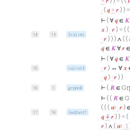
×
𝑟
) ) = ( (

·
(
𝑞
×
𝑟
) ) =
⊢
( ∀
𝑞
∈
𝐾
𝑥
)
·
𝑟
) = ( 
14
13
2ralimi
·
𝑟
) ) ) ∧ ( (
𝑞
∈
𝐾
∀
𝑟
⊢
( ∀
𝑞
∈
𝐾
·
𝑟
) ↔ ∀
𝑥
15
ralrot3
·
𝑞
)
·
𝑟
) )
⊢
(
𝑅
∈ Gr
16
1
grpbn0
⊢
( (
𝑅
∈ G
( ( (
𝑤
·
𝑟
) 
17
16
3ad2ant1
𝑞
⨣
𝑟
) ) = (
𝑟
) ∧ (
𝑤
·
1