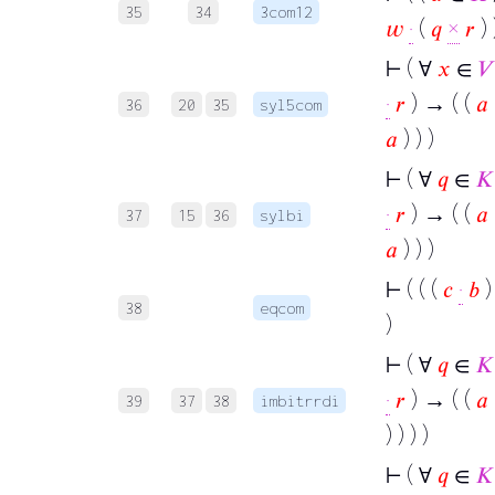
35
34
3com12
𝑤
·
(
𝑞
×
𝑟
) 
⊢
( ∀
𝑥
∈
𝑉
·
𝑟
) → ( (
𝑎
36
20
35
syl5com
𝑎
) ) )
⊢
( ∀
𝑞
∈
𝐾
·
𝑟
) → ( (
𝑎
37
15
36
sylbi
𝑎
) ) )
⊢
( ( (
𝑐
·
𝑏
38
eqcom
)
⊢
( ∀
𝑞
∈
𝐾
·
𝑟
) → ( (
𝑎
39
37
38
imbitrrdi
) ) ) )
⊢
( ∀
𝑞
∈
𝐾