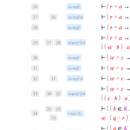
⊢
(
𝑟
=
𝑎
→
26
oveq2
⊢
(
𝑟
=
𝑎
→
27
26
oveq2d
⊢
(
𝑟
=
𝑎
→ 
28
oveq2
⊢
(
𝑟
=
𝑎
→ 
29
27
28
eqeq12d
( (
𝑤
·
𝑏
)
·
𝑎
⊢
(
𝑤
=
𝑐
→
30
oveq1
⊢
(
𝑤
=
𝑐
→
31
oveq1
⊢
(
𝑤
=
𝑐
→ 
32
31
oveq1d
⊢
(
𝑤
=
𝑐
→ 
33
30
32
eqeq12d
( (
𝑐
·
𝑏
)
·
𝑎
)
⊢
( (
𝑏
∈
𝐾
25
29
34
rspc3v
𝑤
·
(
𝑞
×
𝑟
) 
33
⊢
( (
𝑎
∈
𝐾