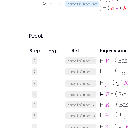
Assertion
rmodislmodlem
) = (
𝑎
∗
(
𝑏
Proof
Step
Hyp
Ref
Expression
⊢
𝑉
= ( Bas
1
rmodislmod.v
⊢
+
= ( +
2
rmodislmod.a
g
⊢
·
= (
·
‘
𝑅
3
rmodislmod.s
𝑠
⊢
𝐹
= ( Sca
4
rmodislmod.f
⊢
𝐾
= ( Ba
5
rmodislmod.k
⊢
⨣
= ( +
6
rmodislmod.p
g
⊢
×
= ( .
‘

7
rmodislmod.t