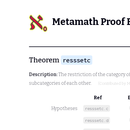
Metamath Proof 
Theorem
resssetc
Description:
The restriction of the category of
subcategories of each other.
(Contributed by
M
Ref
Hypotheses
resssetc.c
resssetc.d