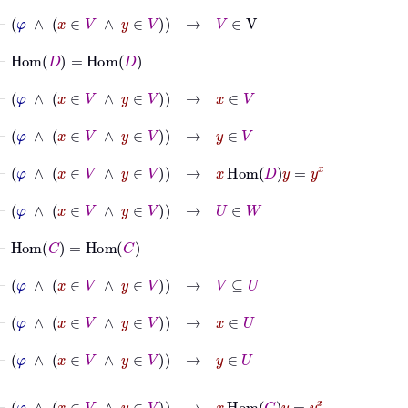
⊢
φ
∧
x
∈
V
∧
y
∈
V
→
V
∈
V
⊢
Hom
D
=
Hom
D
⊢
φ
∧
x
∈
V
∧
y
∈
V
→
x
∈
V
⊢
φ
∧
x
∈
V
∧
y
∈
V
→
y
∈
V
⊢
φ
∧
x
∈
V
∧
y
∈
V
→
x
Hom
D
y
=
y
x
⊢
φ
∧
x
∈
V
∧
y
∈
V
→
U
∈
W
⊢
Hom
C
=
Hom
C
⊢
φ
∧
x
∈
V
∧
y
∈
V
→
V
⊆
U
⊢
φ
∧
x
∈
V
∧
y
∈
V
→
x
∈
U
⊢
φ
∧
x
∈
V
∧
y
∈
V
→
y
∈
U
⊢
φ
∧
x
∈
V
∧
y
∈
V
→
x
Hom
C
y
=
y
x