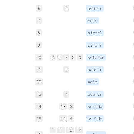
6
5
adantr
7
eqid
8
simprl
9
simprr
10
2
6
7
8
9
setchom
11
3
adantr
12
eqid
13
4
adantr
14
13
8
sseldd
15
13
9
sseldd
1
11
12
14