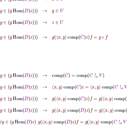
om
D
z
→
y
∈
U
om
D
z
→
z
∈
U
∈
y
Hom
D
z
→
g
x
y
comp
C
z
f
=
g
∘
f
Hom
D
z
→
comp
C
=
comp
C
↾
𝑠
V
∈
y
Hom
D
z
→
x
y
comp
C
z
=
x
y
comp
C
↾
𝑠
V
z
∧
g
∈
y
Hom
D
z
→
g
x
y
comp
C
z
f
=
g
x
y
comp
C
↾
𝑠
V
z
f
∧
g
∈
y
Hom
D
z
→
g
x
y
comp
D
z
f
=
g
x
y
comp
C
↾
𝑠
V
z
f
g
∈
y
Hom
D
z
g
x
y
comp
D
z
f
=
g
x
y
comp
C
↾
𝑠
V
z
f