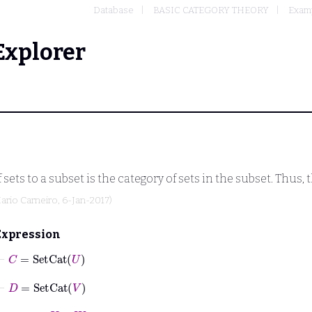
Database
BASIC CATEGORY THEORY
Examp
Explorer
 sets to a subset is the category of sets in the subset. Thus, 
ario Carneiro
, 6-Jan-2017)
Expression
⊢
C
=
SetCat
U
⊢
D
=
SetCat
V
⊢
φ
→
U
∈
W