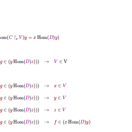
𝑠
V
y
=
x
Hom
D
y
om
D
z
→
V
∈
V
om
D
z
→
x
∈
V
om
D
z
→
y
∈
V
om
D
z
→
z
∈
V
Hom
D
z
→
f
∈
x
Hom
D
y