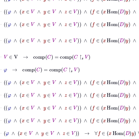
⊢
φ
∧
x
∈
V
∧
y
∈
V
∧
z
∈
V
∧
f
∈
x
Hom
D
y
∧
g
∈
y
H
⊢
φ
∧
x
∈
V
∧
y
∈
V
∧
z
∈
V
∧
f
∈
x
Hom
D
y
∧
g
∈
y
H
⊢
φ
∧
x
∈
V
∧
y
∈
V
∧
z
∈
V
∧
f
∈
x
Hom
D
y
∧
g
⊢
V
∈
V
→
comp
C
=
comp
C
↾
𝑠
V
⊢
φ
→
comp
C
=
comp
C
↾
𝑠
V
⊢
φ
∧
x
∈
V
∧
y
∈
V
∧
z
∈
V
∧
f
∈
x
Hom
D
y
∧
g
∈
y
⊢
φ
∧
x
∈
V
∧
y
∈
V
∧
z
∈
V
∧
f
∈
x
Hom
D
y
∧
g
⊢
φ
∧
x
∈
V
∧
y
∈
V
∧
z
∈
V
∧
f
∈
x
Hom
D
y
⊢
φ
∧
x
∈
V
∧
y
∈
V
∧
z
∈
V
∧
f
∈
x
Hom
D
y
⊢
φ
∧
x
∈
V
∧
y
∈
V
∧
z
∈
V
→
∀
f
∈
x
Hom
D
y
∀