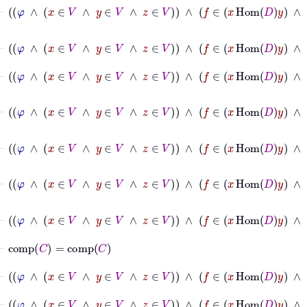
⊢
φ
∧
x
∈
V
∧
y
∈
V
∧
z
∈
V
∧
f
∈
x
Hom
D
y
∧
⊢
φ
∧
x
∈
V
∧
y
∈
V
∧
z
∈
V
∧
f
∈
x
Hom
D
y
∧
g
∈
y
⊢
φ
∧
x
∈
V
∧
y
∈
V
∧
z
∈
V
∧
f
∈
x
Hom
D
y
∧
g
∈
y
⊢
φ
∧
x
∈
V
∧
y
∈
V
∧
z
∈
V
∧
f
∈
x
Hom
D
y
∧
⊢
φ
∧
x
∈
V
∧
y
∈
V
∧
z
∈
V
∧
f
∈
x
Hom
D
y
∧
g
∈
y
⊢
φ
∧
x
∈
V
∧
y
∈
V
∧
z
∈
V
∧
f
∈
x
Hom
D
y
∧
g
⊢
φ
∧
x
∈
V
∧
y
∈
V
∧
z
∈
V
∧
f
∈
x
Hom
D
y
∧
g
∈
y
H
⊢
comp
C
=
comp
C
⊢
φ
∧
x
∈
V
∧
y
∈
V
∧
z
∈
V
∧
f
∈
x
Hom
D
y
∧
g
∈
y
H
⊢
φ
∧
x
∈
V
∧
y
∈
V
∧
z
∈
V
∧
f
∈
x
Hom
D
y
∧
g
∈
y
H