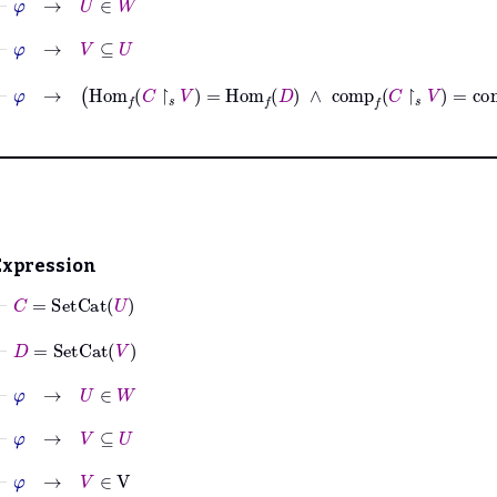
⊢
φ
→
V
⊆
U
⊢
φ
→
Hom
𝑓
C
↾
𝑠
V
=
Hom
𝑓
D
∧
comp
𝑓
C
↾
𝑠
V
=
comp
𝑓
D
Expression
⊢
C
=
SetCat
U
⊢
D
=
SetCat
V
⊢
φ
→
U
∈
W
⊢
φ
→
V
⊆
U
⊢
φ
→
V
∈
V