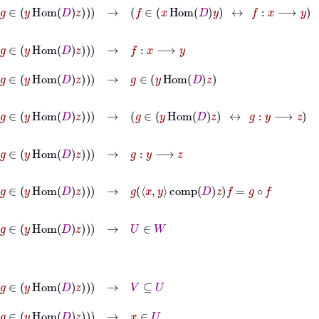
g
∈
y
Hom
D
z
→
f
∈
x
Hom
D
y
↔
f
:
x
⟶
y
Hom
D
z
→
f
:
x
⟶
y
Hom
D
z
→
g
∈
y
Hom
D
z
g
∈
y
Hom
D
z
→
g
∈
y
Hom
D
z
↔
g
:
y
⟶
z
Hom
D
z
→
g
:
y
⟶
z
∈
y
Hom
D
z
→
g
x
y
comp
D
z
f
=
g
∘
f
om
D
z
→
U
∈
W
om
D
z
→
V
⊆
U
om
D
z
→
x
∈
U