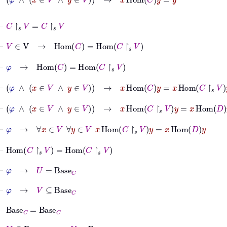
⊢
C
↾
𝑠
V
=
C
↾
𝑠
V
⊢
V
∈
V
→
Hom
C
=
Hom
C
↾
𝑠
V
⊢
φ
→
Hom
C
=
Hom
C
↾
𝑠
V
⊢
φ
∧
x
∈
V
∧
y
∈
V
→
x
Hom
C
y
=
x
Hom
C
↾
𝑠
V
y
⊢
φ
∧
x
∈
V
∧
y
∈
V
→
x
Hom
C
↾
𝑠
V
y
=
x
Hom
D
y
⊢
φ
→
∀
x
∈
V
∀
y
∈
V
x
Hom
C
↾
𝑠
V
y
=
x
Hom
D
y
⊢
Hom
C
↾
𝑠
V
=
Hom
C
↾
𝑠
V
⊢
φ
→
U
=
Base
C
⊢
φ
→
V
⊆
Base
C
⊢
Base
C
=
Base
C
⊢
V
⊆
Base
C
→
V
=
Base
C
↾
𝑠
V