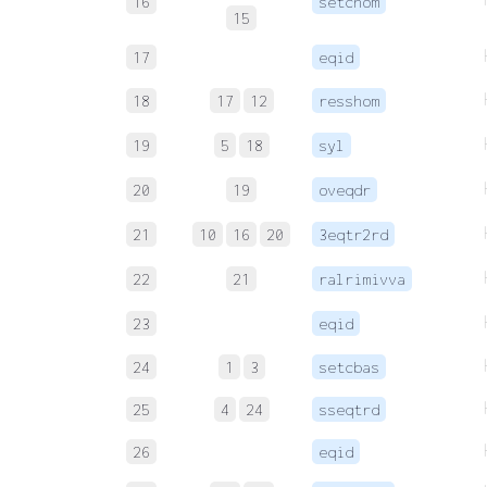
16
setchom
15
17
eqid
18
17
12
resshom
19
5
18
syl
20
19
oveqdr
21
10
16
20
3eqtr2rd
22
21
ralrimivva
23
eqid
24
1
3
setcbas
25
4
24
sseqtrd
26
eqid