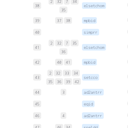
2
32
7
34
38
elsetchom
35
39
37
38
mpbid
40
simprr
2
32
7
35
41
elsetchom
36
42
40
41
mpbid
2
32
33
34
43
setcco
35
36
39
42
44
3
ad2antrr
45
eqid
46
4
ad2antrr
47
46
34
sseldd