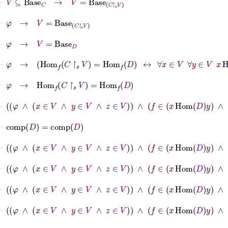
⊢
φ
→
V
=
Base
C
↾
𝑠
V
⊢
φ
→
V
=
Base
D
⊢
φ
→
Hom
𝑓
C
↾
𝑠
V
=
Hom
𝑓
D
↔
∀
x
∈
V
∀
y
∈
V
x
Hom
C
↾
⊢
φ
→
Hom
𝑓
C
↾
𝑠
V
=
Hom
𝑓
D
⊢
φ
∧
x
∈
V
∧
y
∈
V
∧
z
∈
V
∧
f
∈
x
Hom
D
y
∧
g
∈
y
H
⊢
comp
D
=
comp
D
⊢
φ
∧
x
∈
V
∧
y
∈
V
∧
z
∈
V
∧
f
∈
x
Hom
D
y
∧
g
∈
y
H
⊢
φ
∧
x
∈
V
∧
y
∈
V
∧
z
∈
V
∧
f
∈
x
Hom
D
y
∧
g
∈
y
H
⊢
φ
∧
x
∈
V
∧
y
∈
V
∧
z
∈
V
∧
f
∈
x
Hom
D
y
∧
g
∈
y
H
⊢
φ
∧
x
∈
V
∧
y
∈
V
∧
z
∈
V
∧
f
∈
x
Hom
D
y
∧
g
∈
y