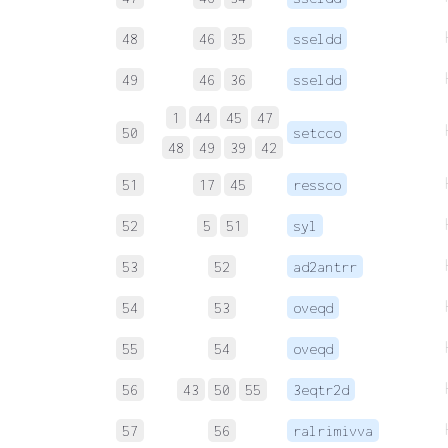
48
46
35
sseldd
49
46
36
sseldd
1
44
45
47
50
setcco
48
49
39
42
51
17
45
ressco
52
5
51
syl
53
52
ad2antrr
54
53
oveqd
55
54
oveqd
56
43
50
55
3eqtr2d
57
56
ralrimivva