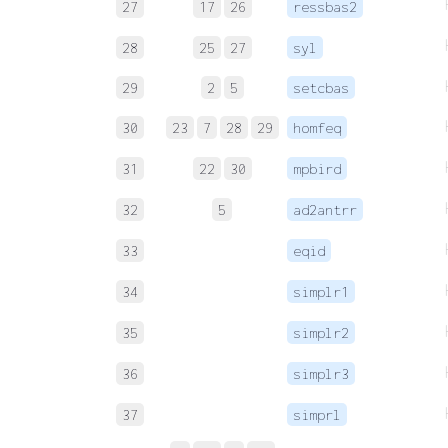
27
17
26
ressbas2
28
25
27
syl
29
2
5
setcbas
30
23
7
28
29
homfeq
31
22
30
mpbird
32
5
ad2antrr
33
eqid
34
simplr1
35
simplr2
36
simplr3
37
simprl