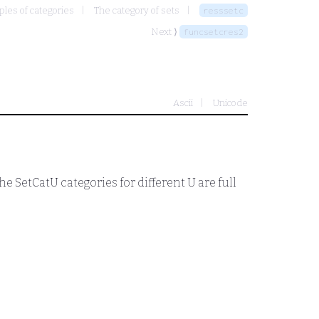
les of categories
The category of sets
resssetc
Next ⟩
funcsetcres2
Ascii
Unicode
the
SetCat
U
categories for different
U
are full