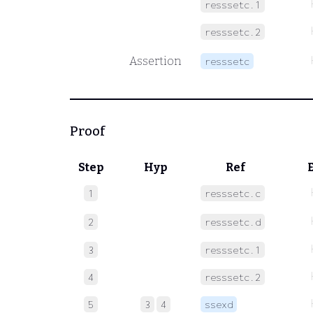
resssetc.1
resssetc.2
Assertion
resssetc
Proof
Step
Hyp
Ref
1
resssetc.c
2
resssetc.d
3
resssetc.1
4
resssetc.2
5
3
4
ssexd