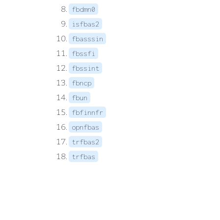
fbdmn0
isfbas2
fbasssin
fbssfi
fbssint
fbncp
fbun
fbfinnfr
opnfbas
trfbas2
trfbas