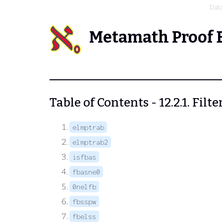
Dat
Metamath Proof 
Table of Contents - 12.2.1. Filte
elmptrab
elmptrab2
isfbas
fbasne0
0nelfb
fbsspw
fbelss