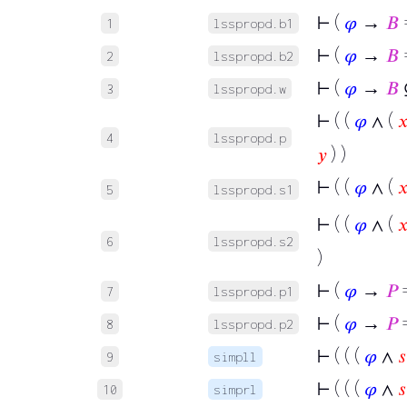
⊢
(
𝜑
→
𝐵
1
lsspropd.b1
⊢
(
𝜑
→
𝐵
2
lsspropd.b2
⊢
(
𝜑
→
𝐵
3
lsspropd.w
⊢
( (
𝜑
∧ (

4
lsspropd.p
𝑦
) )
⊢
( (
𝜑
∧ (

5
lsspropd.s1
⊢
( (
𝜑
∧ (

6
lsspropd.s2
)
⊢
(
𝜑
→
𝑃
=
7
lsspropd.p1
⊢
(
𝜑
→
𝑃
=
8
lsspropd.p2
⊢
( ( (
𝜑
∧
𝑠
9
simpll
⊢
( ( (
𝜑
∧
𝑠
10
simprl