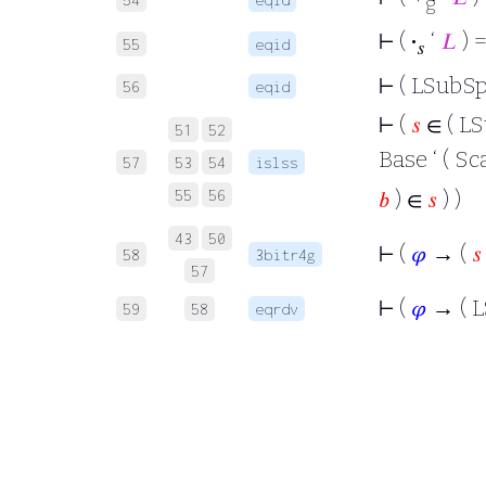
g
⊢
(
·
‘
𝐿
) =
55
eqid
𝑠
⊢
( LSubSp
56
eqid
⊢
(
𝑠
∈ ( LS
51
52
Base ‘ ( Sc
57
53
54
islss
55
56
𝑏
) ∈
𝑠
) )
43
50
⊢
(
𝜑
→ (
𝑠
58
3bitr4g
57
⊢
(
𝜑
→ ( L
59
58
eqrdv