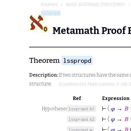
Database
BASIC ALGEBRAIC STRUCTURES
lsspropd
Metamath Proof 
Theorem
lsspropd
Description:
If two structures have the same
structure.
(Contributed by
Mario Carneiro
, 9-Feb-
Ref
Expression
⊢
(
𝜑
→
𝐵
Hypotheses
lsspropd.b1
⊢
(
𝜑
→
𝐵
lsspropd.b2
⊢
(
𝜑
→
𝐵
lsspropd.w