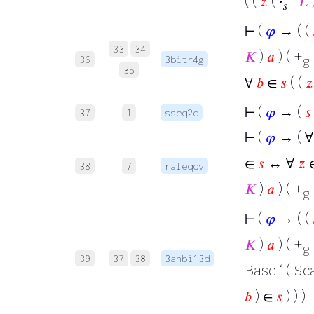
( (
𝑧
(
·
‘
𝐿
𝑠
⊢
(
𝜑
→ ( (
33
34
𝐾
)
𝑎
) ( +
36
3bitr4g
g
35
∀
𝑏
∈
𝑠
( (
𝑧
⊢
(
𝜑
→ (
𝑠
37
1
sseq2d
⊢
(
𝜑
→ ( 
∈
𝑠
↔ ∀
𝑧
∈
38
7
raleqdv
𝐾
)
𝑎
) ( +
g
⊢
(
𝜑
→ ( (
𝐾
)
𝑎
) ( +
g
39
37
38
3anbi13d
Base ‘ ( Sc
𝑏
) ∈
𝑠
) ) )