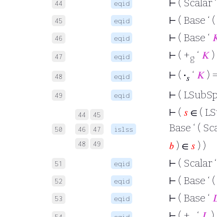
⊢
( Scalar 
44
eqid
⊢
( Base ‘ (
45
eqid
⊢
( Base ‘

46
eqid
⊢
( +
‘
𝐾
)
47
eqid
g
⊢
(
·
‘
𝐾
) 
48
eqid
𝑠
⊢
( LSubSp
49
eqid
⊢
(
𝑠
∈ ( LS
44
45
Base ‘ ( Sc
50
46
47
islss
48
49
𝑏
) ∈
𝑠
) )
⊢
( Scalar 
51
eqid
⊢
( Base ‘ (
52
eqid
⊢
( Base ‘

53
eqid
⊢
( +
‘
𝐿
) 
54
eqid