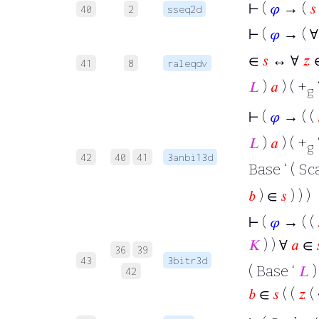
⊢
(
𝜑
→ (
𝑠
40
2
sseq2d
⊢
(
𝜑
→ ( 
∈
𝑠
↔ ∀
𝑧
∈
41
8
raleqdv
𝐿
)
𝑎
) ( +
g
⊢
(
𝜑
→ ( (
𝐿
)
𝑎
) ( +
g
42
40
41
3anbi13d
Base ‘ ( Sc
𝑏
) ∈
𝑠
) ) )
⊢
(
𝜑
→ ( (
𝐾
) ) ∀
𝑎
∈
36
39
43
3bitr3d
( Base ‘
𝐿
)
42
𝑏
∈
𝑠
( (
𝑧
(