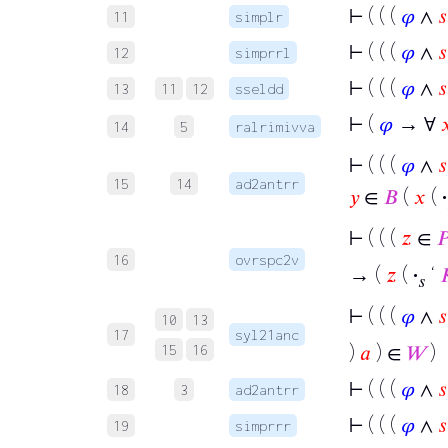
⊢
( ( (
𝜑
∧
𝑠
11
simplr
⊢
( ( (
𝜑
∧
𝑠
12
simprrl
⊢
( ( (
𝜑
∧
𝑠
13
11
12
sseldd
⊢
(
𝜑
→ ∀

14
5
ralrimivva
⊢
( ( (
𝜑
∧
𝑠
15
14
ad2antrr
𝑦
∈
𝐵
(
𝑥
(
·
⊢
( ( (
𝑧
∈

16
ovrspc2v
→ (
𝑧
(
·
‘

𝑠
⊢
( ( (
𝜑
∧
𝑠
10
13
17
syl21anc
)
𝑎
) ∈
𝑊
)
15
16
⊢
( ( (
𝜑
∧
𝑠
18
3
ad2antrr
⊢
( ( (
𝜑
∧
𝑠
19
simprrr