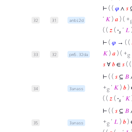
⊢
( (
𝜑
∧
𝑠
‘
𝐾
)
𝑎
) ( +
32
31
anbi2d
( (
𝑧
(
·
‘
𝐿
𝑠
⊢
(
𝜑
→ ( (
𝐾
)
𝑎
) ( +
33
32
pm5.32da
g
𝑠
∀
𝑏
∈
𝑠
( 
⊢
( (
𝑠
⊆
𝐵
+
‘
𝐾
)
𝑏
)
34
3anass
g
( (
𝑧
(
·
‘
𝐾
𝑠
⊢
( (
𝑠
⊆
𝐵
+
‘
𝐿
)
𝑏
)
35
3anass
g