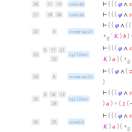
⊢
( ( (
𝜑
∧
𝑠
20
11
19
sseldd
⊢
( ( (
𝜑
∧
𝑠
21
18
20
sseldd
⊢
( (
𝜑
∧ ( 
22
4
oveqrspc2v
+
‘
𝐾
)
𝑏
) 
g
⊢
( ( (
𝜑
∧
𝑠
9
17
21
23
syl12anc
𝐾
)
𝑎
) ( +
22
g
⊢
( (
𝜑
∧ (

24
6
oveqrspc2v
)
⊢
( ( (
𝜑
∧
𝑠
9
10
13
25
syl12anc
)
𝑎
) = (
𝑧
(
·
24
⊢
( ( (
𝜑
∧
𝑠
26
25
oveq1d
𝐾
)
𝑎
) ( +
g