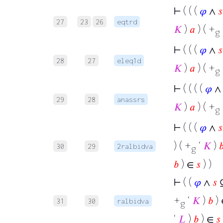
⊢
( ( (
𝜑
∧
𝑠
27
23
26
eqtrd
𝐾
)
𝑎
) ( +
g
⊢
( ( (
𝜑
∧
𝑠
28
27
eleq1d
𝐾
)
𝑎
) ( +
g
⊢
( ( ( (
𝜑
29
28
anassrs
𝐾
)
𝑎
) ( +
g
⊢
( ( (
𝜑
∧
𝑠
) ( +
‘
𝐾
)

30
29
2ralbidva
g
𝑏
) ∈
𝑠
) )
⊢
( (
𝜑
∧
𝑠
+
‘
𝐾
)
𝑏
)
31
30
ralbidva
g
‘
𝐿
)
𝑏
) ∈
𝑠