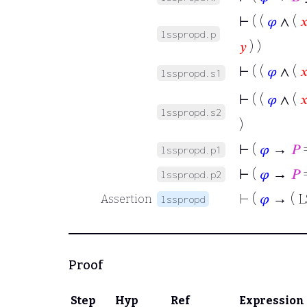
⊢
( (
𝜑
∧ (

lsspropd.p
𝑦
) )
⊢
( (
𝜑
∧ (

lsspropd.s1
⊢
( (
𝜑
∧ (

lsspropd.s2
)
⊢
(
𝜑
→
𝑃
=
lsspropd.p1
⊢
(
𝜑
→
𝑃
=
lsspropd.p2
⊢
(
𝜑
→ ( L
Assertion
lsspropd
Proof
Step
Hyp
Ref
Expression