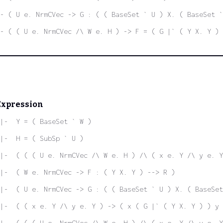
- ( U e. NrmCVec -> G : ( ( BaseSet ` U ) X. ( BaseSet `
- ( ( U e. NrmCVec /\ W e. H ) -> F = ( G |` ( Y X. Y ) 
Expression
|-  Y = ( BaseSet ` W )
|-  H = ( SubSp ` U )
|-  ( ( ( U e. NrmCVec /\ W e. H ) /\ ( x e. Y /\ y e. Y
|-  ( W e. NrmCVec -> F : ( Y X. Y ) --> R )
|-  ( U e. NrmCVec -> G : ( ( BaseSet ` U ) X. ( BaseSet
|-  ( ( x e. Y /\ y e. Y ) -> ( x ( G |` ( Y X. Y ) ) y 
|-  ( ( ( U e. NrmCVec /\ W e. H ) /\ ( x e. Y /\ y e. Y