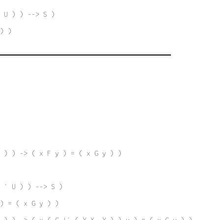
 U ) ) --> S )
) )
 ) ) -> ( x F y ) = ( x G y ) )
 ` U ) ) --> S )
) = ( x G y ) )
 ) ) -> ( x ( G |` ( Y X. Y ) ) y ) = ( x G y ) )