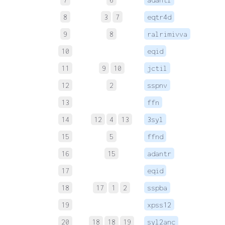
8
3
7
eqtr4d
 
9
8
ralrimivva
10
eqid
 
11
9
10
jctil
 
12
2
sspnv
 
13
ffn
 
14
12
4
13
3syl
 
15
5
ffnd
 
16
15
adantr
 
17
eqid
 
18
17
1
2
sspba
 
19
xpss12
 
20
18
18
19
syl2anc
 