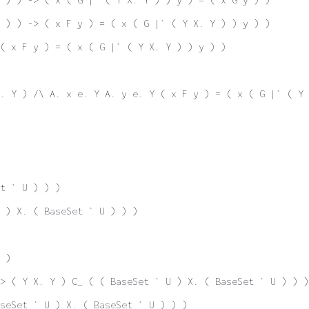
 ) ) -> ( x F y ) = ( x ( G |` ( Y X. Y ) ) y ) )
( x F y ) = ( x ( G |` ( Y X. Y ) ) y ) )
. Y ) /\ A. x e. Y A. y e. Y ( x F y ) = ( x ( G |` ( Y 
t ` U ) ) )
U ) X. ( BaseSet ` U ) ) )
 )
> ( Y X. Y ) C_ ( ( BaseSet ` U ) X. ( BaseSet ` U ) ) )
seSet ` U ) X. ( BaseSet ` U ) ) )