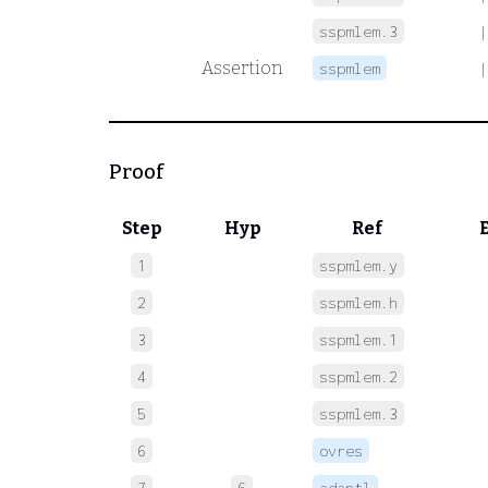
sspmlem.3
|
Assertion
sspmlem
|
Proof
Step
Hyp
Ref
1
sspmlem.y
 
2
sspmlem.h
 
3
sspmlem.1
 
4
sspmlem.2
 
5
sspmlem.3
 
6
ovres
 
7
6
adantl
 