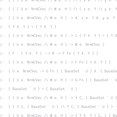
|-  ( ( ( U e. NrmCVec /\ W e. H ) /\ ( x e. Y /\ y e. Y
 |-  ( ( U e. NrmCVec /\ W e. H ) -> A. x e. Y A. y e. Y 
|-  ( Y X. Y ) = ( Y X. Y )
|-  ( ( U e. NrmCVec /\ W e. H ) -> ( ( Y X. Y ) = ( Y X
|-  ( ( U e. NrmCVec /\ W e. H ) -> W e. NrmCVec )
|-  ( F : ( Y X. Y ) --> R -> F Fn ( Y X. Y ) )
|-  ( ( U e. NrmCVec /\ W e. H ) -> F Fn ( Y X. Y ) )
|-  ( U e. NrmCVec -> G Fn ( ( BaseSet ` U ) X. ( BaseSe
|-  ( ( U e. NrmCVec /\ W e. H ) -> G Fn ( ( BaseSet ` 
|-  ( BaseSet ` U ) = ( BaseSet ` U )
|-  ( ( U e. NrmCVec /\ W e. H ) -> Y C_ ( BaseSet ` U )
|-  ( ( Y C_ ( BaseSet ` U ) /\ Y C_ ( BaseSet ` U ) ) -
|-  ( ( U e. NrmCVec /\ W e. H ) -> ( Y X. Y ) C_ ( ( Ba