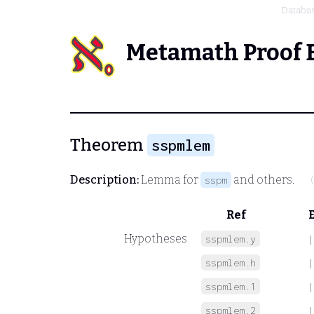
Databa
Metamath Proof 
Theorem
sspmlem
Description:
Lemma for
and others.
sspm
Ref
Hypotheses
sspmlem.y
|
sspmlem.h
|
sspmlem.1
|
sspmlem.2
|