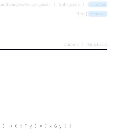
med complex vector spaces
Subspaces
sspmlem
Next ⟩
sspmval
Unicode
Structured
) ) -> ( x F y ) = ( x G y ) )