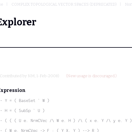
se
COMPLEX TOPOLOGICAL VECTOR SPACES (DEPRECATED)
Nor
Explorer
(Contributed by
NM
, 1-Feb-2008)
(New usage is discouraged.)
Expression
- Y = ( BaseSet ` W )
- H = ( SubSp ` U )
- ( ( ( U e. NrmCVec /\ W e. H ) /\ ( x e. Y /\ y e. Y 
- ( W e. NrmCVec -> F : ( Y X. Y ) --> R )