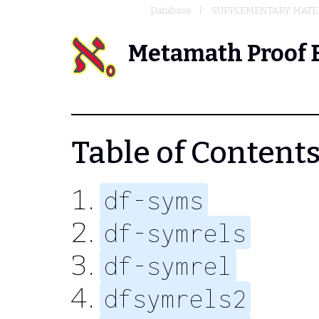
Database
SUPPLEMENTARY MATER
Metamath Proof 
Table of Contents
df-syms
df-symrels
df-symrel
dfsymrels2