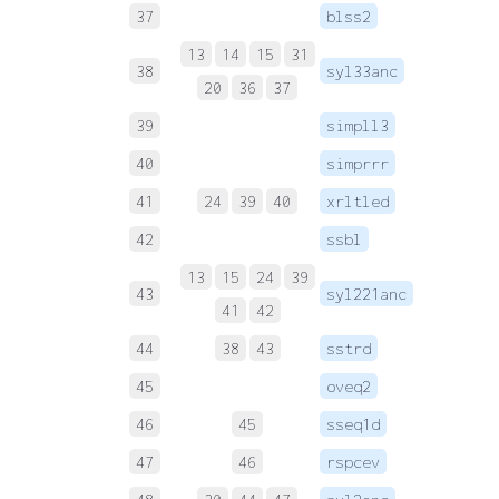
37
blss2
 
13
14
15
31
38
syl33anc
 
20
36
37
39
simpll3
 
40
simprrr
 
41
24
39
40
xrltled
 
42
ssbl
 
13
15
24
39
43
syl221anc
 
41
42
44
38
43
sstrd
 
45
oveq2
 
46
45
sseq1d
 
47
46
rspcev