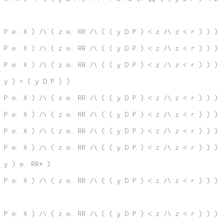
 P e. X ) /\ ( z e. RR /\ ( ( y D P ) < z /\ z < r ) ) )
 P e. X ) /\ ( z e. RR /\ ( ( y D P ) < z /\ z < r ) ) )
 P e. X ) /\ ( z e. RR /\ ( ( y D P ) < z /\ z < r ) ) )
 y ) = ( y D P ) )
 P e. X ) /\ ( z e. RR /\ ( ( y D P ) < z /\ z < r ) ) )
 P e. X ) /\ ( z e. RR /\ ( ( y D P ) < z /\ z < r ) ) )
 P e. X ) /\ ( z e. RR /\ ( ( y D P ) < z /\ z < r ) ) )
 P e. X ) /\ ( z e. RR /\ ( ( y D P ) < z /\ z < r ) ) )
 y ) e. RR* )
 P e. X ) /\ ( z e. RR /\ ( ( y D P ) < z /\ z < r ) ) )
 P e. X ) /\ ( z e. RR /\ ( ( y D P ) < z /\ z < r ) ) )