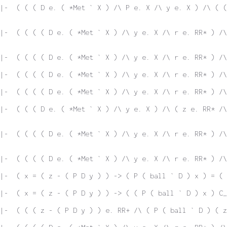
|-  ( ( ( D e. ( *Met ` X ) /\ P e. X /\ y e. X ) /\ ( 
|-  ( ( ( ( D e. ( *Met ` X ) /\ y e. X /\ r e. RR* ) /\
|-  ( ( ( ( D e. ( *Met ` X ) /\ y e. X /\ r e. RR* ) /\
|-  ( ( ( ( D e. ( *Met ` X ) /\ y e. X /\ r e. RR* ) /\
|-  ( ( ( ( D e. ( *Met ` X ) /\ y e. X /\ r e. RR* ) /\
|-  ( ( ( D e. ( *Met ` X ) /\ y e. X ) /\ ( z e. RR* /\
|-  ( ( ( ( D e. ( *Met ` X ) /\ y e. X /\ r e. RR* ) /\
|-  ( ( ( ( D e. ( *Met ` X ) /\ y e. X /\ r e. RR* ) /\
|-  ( x = ( z - ( P D y ) ) -> ( P ( ball ` D ) x ) = ( 
|-  ( x = ( z - ( P D y ) ) -> ( ( P ( ball ` D ) x ) C_
 |-  ( ( ( z - ( P D y ) ) e. RR+ /\ ( P ( ball ` D ) ( z