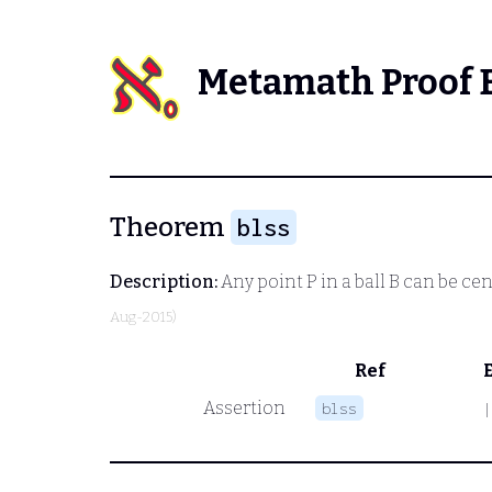
Metamath Proof 
Theorem
blss
Description:
Any point
P
in a ball
B
can be cent
Aug-2015)
Ref
Assertion
blss
|