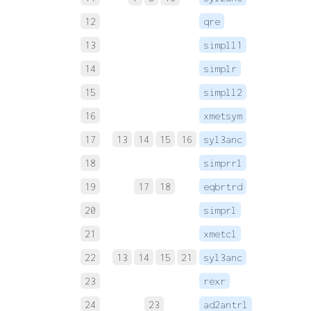
12
qre
 
13
simpll1
 
14
simplr
 
15
simpll2
 
16
xmetsym
 
17
13
14
15
16
syl3anc
 
18
simprrl
 
19
17
18
eqbrtrd
 
20
simprl
 
21
xmetcl
 
22
13
14
15
21
syl3anc
 
23
rexr
 
24
23
ad2antrl
 