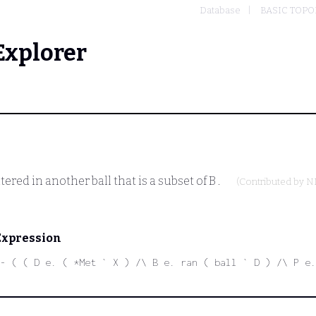
Database
BASIC TOP
Explorer
ered in another ball that is a subset of
B
.
(Contributed by
N
Expression
- ( ( D e. ( *Met ` X ) /\ B e. ran ( ball ` D ) /\ P e.