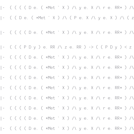
|-  ( ( ( ( D e. ( *Met ` X ) /\ y e. X /\ r e. RR* ) /\
|-  ( ( D e. ( *Met ` X ) /\ ( P e. X /\ y e. X ) /\ ( z
|-  ( ( ( ( D e. ( *Met ` X ) /\ y e. X /\ r e. RR* ) /\
|-  ( ( ( P D y ) e. RR /\ z e. RR ) -> ( ( P D y ) < z 
|-  ( ( ( ( D e. ( *Met ` X ) /\ y e. X /\ r e. RR* ) /\
|-  ( ( ( ( D e. ( *Met ` X ) /\ y e. X /\ r e. RR* ) /\
|-  ( ( ( ( D e. ( *Met ` X ) /\ y e. X /\ r e. RR* ) /\
|-  ( ( ( ( D e. ( *Met ` X ) /\ y e. X /\ r e. RR* ) /
|-  ( ( ( ( D e. ( *Met ` X ) /\ y e. X /\ r e. RR* ) /\
|-  ( ( ( ( D e. ( *Met ` X ) /\ y e. X /\ r e. RR* ) /\
|-  ( ( ( ( D e. ( *Met ` X ) /\ y e. X /\ r e. RR* ) /\
|-  ( ( ( ( D e. ( *Met ` X ) /\ y e. X /\ r e. RR* ) /