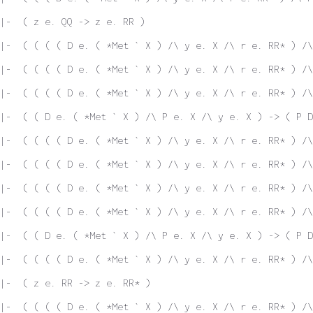
|-  ( z e. QQ -> z e. RR )
|-  ( ( ( ( D e. ( *Met ` X ) /\ y e. X /\ r e. RR* ) /\
|-  ( ( ( ( D e. ( *Met ` X ) /\ y e. X /\ r e. RR* ) /\
|-  ( ( ( ( D e. ( *Met ` X ) /\ y e. X /\ r e. RR* ) /\
|-  ( ( D e. ( *Met ` X ) /\ P e. X /\ y e. X ) -> ( P D
|-  ( ( ( ( D e. ( *Met ` X ) /\ y e. X /\ r e. RR* ) /\
|-  ( ( ( ( D e. ( *Met ` X ) /\ y e. X /\ r e. RR* ) /\
|-  ( ( ( ( D e. ( *Met ` X ) /\ y e. X /\ r e. RR* ) /\
|-  ( ( ( ( D e. ( *Met ` X ) /\ y e. X /\ r e. RR* ) /\
|-  ( ( D e. ( *Met ` X ) /\ P e. X /\ y e. X ) -> ( P D
|-  ( ( ( ( D e. ( *Met ` X ) /\ y e. X /\ r e. RR* ) /\
|-  ( z e. RR -> z e. RR* )
|-  ( ( ( ( D e. ( *Met ` X ) /\ y e. X /\ r e. RR* ) /\