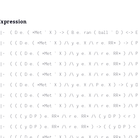
Expression
|-  ( D e. ( *Met ` X ) -> ( B e. ran ( ball ` D ) <-> E
|-  ( ( D e. ( *Met ` X ) /\ y e. X /\ r e. RR* ) -> ( P
|-  ( ( ( D e. ( *Met ` X ) /\ y e. X /\ r e. RR* ) /\ P
|-  ( ( ( D e. ( *Met ` X ) /\ y e. X /\ r e. RR* ) /\ P
|-  ( ( ( D e. ( *Met ` X ) /\ y e. X /\ r e. RR* ) /\ P
|-  ( ( D e. ( *Met ` X ) /\ y e. X /\ P e. X ) -> ( y D
|-  ( ( ( D e. ( *Met ` X ) /\ y e. X /\ r e. RR* ) /\ 
|-  ( ( ( D e. ( *Met ` X ) /\ y e. X /\ r e. RR* ) /\ P
|-  ( ( ( y D P ) e. RR* /\ r e. RR* /\ ( y D P ) < r ) 
 |-  ( ( ( y D P ) e. RR* /\ r e. RR* ) -> ( ( y D P ) < 
|-  ( ( ( D e. ( *Met ` X ) /\ y e. X /\ r e. RR* ) /\ P