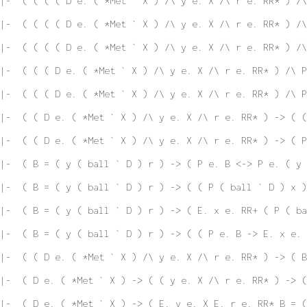
|-  ( ( ( ( D e. ( *Met ` X ) /\ y e. X /\ r e. RR* ) /\
|-  ( ( ( ( D e. ( *Met ` X ) /\ y e. X /\ r e. RR* ) /\
|-  ( ( ( ( D e. ( *Met ` X ) /\ y e. X /\ r e. RR* ) /\
|-  ( ( ( D e. ( *Met ` X ) /\ y e. X /\ r e. RR* ) /\ P
|-  ( ( ( D e. ( *Met ` X ) /\ y e. X /\ r e. RR* ) /\ P
|-  ( ( D e. ( *Met ` X ) /\ y e. X /\ r e. RR* ) -> ( (
|-  ( ( D e. ( *Met ` X ) /\ y e. X /\ r e. RR* ) -> ( P
|-  ( B = ( y ( ball ` D ) r ) -> ( P e. B <-> P e. ( y 
|-  ( B = ( y ( ball ` D ) r ) -> ( ( P ( ball ` D ) x )
|-  ( B = ( y ( ball ` D ) r ) -> ( E. x e. RR+ ( P ( ba
|-  ( B = ( y ( ball ` D ) r ) -> ( ( P e. B -> E. x e. 
|-  ( ( D e. ( *Met ` X ) /\ y e. X /\ r e. RR* ) -> ( B
|-  ( D e. ( *Met ` X ) -> ( ( y e. X /\ r e. RR* ) -> (
|-  ( D e. ( *Met ` X ) -> ( E. y e. X E. r e. RR* B = (