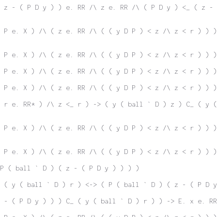
( z - ( P D y ) ) e. RR /\ z e. RR /\ ( P D y ) <_ ( z - 
 P e. X ) /\ ( z e. RR /\ ( ( y D P ) < z /\ z < r ) ) 
 P e. X ) /\ ( z e. RR /\ ( ( y D P ) < z /\ z < r ) ) )
 P e. X ) /\ ( z e. RR /\ ( ( y D P ) < z /\ z < r ) ) )
 P e. X ) /\ ( z e. RR /\ ( ( y D P ) < z /\ z < r ) ) )
 r e. RR* ) /\ z <_ r ) -> ( y ( ball ` D ) z ) C_ ( y (
 P e. X ) /\ ( z e. RR /\ ( ( y D P ) < z /\ z < r ) ) )
 P e. X ) /\ ( z e. RR /\ ( ( y D P ) < z /\ z < r ) ) 
P ( ball ` D ) ( z - ( P D y ) ) ) )
 ( y ( ball ` D ) r ) <-> ( P ( ball ` D ) ( z - ( P D y
 - ( P D y ) ) ) C_ ( y ( ball ` D ) r ) ) -> E. x e. RR