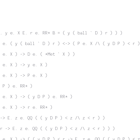
. y e. X E. r e. RR* B = ( y ( ball ` D ) r ) ) )
 e. ( y ( ball ` D ) r ) <-> ( P e. X /\ ( y D P ) < r )
 e. X ) -> D e. ( *Met ` X ) )
 e. X ) -> y e. X )
 e. X ) -> P e. X )
 P ) e. RR* )
P e. X ) -> ( y D P ) e. RR* )
 e. X ) -> r e. RR* )
-> E. z e. QQ ( ( y D P ) < z /\ z < r ) )
r -> E. z e. QQ ( ( y D P ) < z /\ z < r ) ) )
 e. X ) -> ( ( y D P ) < r -> E. z e. QQ ( ( y D P ) < z