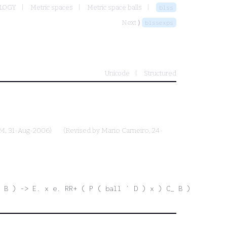
OLOGY
Metric spaces
Metric space balls
blss
Next ⟩
blssexps
Unicode
Structured
M
, 31-Aug-2006)
(Revised by
Mario Carneiro
, 24-
 B ) -> E. x e. RR+ ( P ( ball ` D ) x ) C_ B )