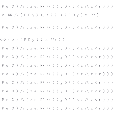
 P e. X ) /\ ( z e. RR /\ ( ( y D P ) < z /\ z < r ) ) )
 e. RR /\ ( P D y ) <_ z ) ) -> ( P D y ) e. RR )
 P e. X ) /\ ( z e. RR /\ ( ( y D P ) < z /\ z < r ) ) )
<-> ( z - ( P D y ) ) e. RR+ ) )
 P e. X ) /\ ( z e. RR /\ ( ( y D P ) < z /\ z < r ) ) )
 P e. X ) /\ ( z e. RR /\ ( ( y D P ) < z /\ z < r ) ) )
 P e. X ) /\ ( z e. RR /\ ( ( y D P ) < z /\ z < r ) ) )
\ P e. X ) /\ ( z e. RR /\ ( ( y D P ) < z /\ z < r ) ) )
 P e. X ) /\ ( z e. RR /\ ( ( y D P ) < z /\ z < r ) ) )
 P e. X ) /\ ( z e. RR /\ ( ( y D P ) < z /\ z < r ) ) )
 P e. X ) /\ ( z e. RR /\ ( ( y D P ) < z /\ z < r ) ) )
\ P e. X ) /\ ( z e. RR /\ ( ( y D P ) < z /\ z < r ) ) 