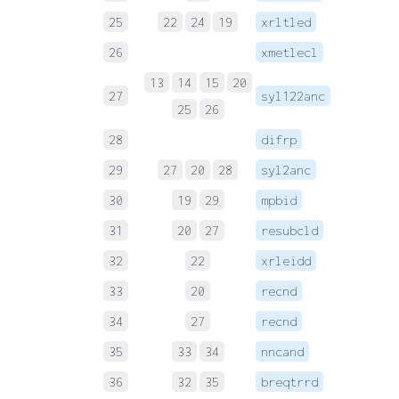
25
22
24
19
xrltled
 
26
xmetlecl
 
13
14
15
20
27
syl122anc
 
25
26
28
difrp
 
29
27
20
28
syl2anc
 
30
19
29
mpbid
 
31
20
27
resubcld
 
32
22
xrleidd
 
33
20
recnd
 
34
27
recnd
 
35
33
34
nncand
 
36
32
35
breqtrrd
 