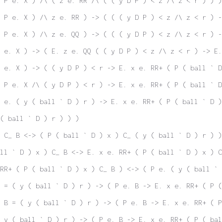
 P e. X ) /\ ( z e. RR /\ ( ( y D P ) < z /\ z < r ) ) )
 P e. X ) /\ z e. RR ) -> ( ( ( y D P ) < z /\ z < r ) -
 P e. X ) /\ z e. QQ ) -> ( ( ( y D P ) < z /\ z < r ) -
 e. X ) -> ( E. z e. QQ ( ( y D P ) < z /\ z < r ) -> E.
 e. X ) -> ( ( y D P ) < r -> E. x e. RR+ ( P ( ball ` D
 P e. X /\ ( y D P ) < r ) -> E. x e. RR+ ( P ( ball ` D
 e. ( y ( ball ` D ) r ) -> E. x e. RR+ ( P ( ball ` D )
( ball ` D ) r ) ) )
 C_ B <-> ( P ( ball ` D ) x ) C_ ( y ( ball ` D ) r ) )
ll ` D ) x ) C_ B <-> E. x e. RR+ ( P ( ball ` D ) x ) C
RR+ ( P ( ball ` D ) x ) C_ B ) <-> ( P e. ( y ( ball ` 
 = ( y ( ball ` D ) r ) -> ( P e. B -> E. x e. RR+ ( P (
 B = ( y ( ball ` D ) r ) -> ( P e. B -> E. x e. RR+ ( P
 y ( ball ` D ) r ) -> ( P e. B -> E. x e. RR+ ( P ( bal