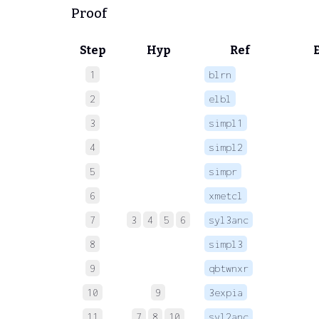
Proof
Step
Hyp
Ref
1
blrn
 
2
elbl
 
3
simpl1
 
4
simpl2
 
5
simpr
 
6
xmetcl
 
7
3
4
5
6
syl3anc
 
8
simpl3
 
9
qbtwnxr
 
10
9
3expia
11
7
8
10
syl2anc
 