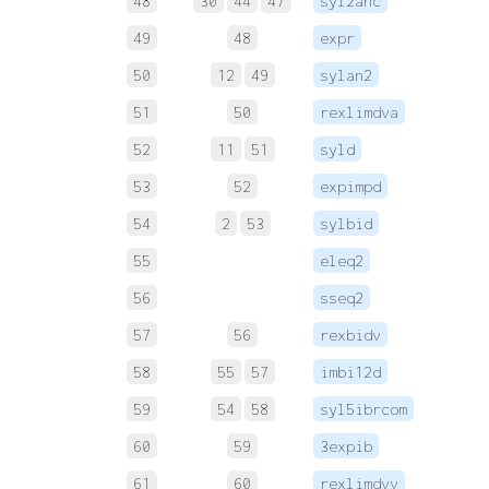
48
30
44
47
syl2anc
 
49
48
expr
 
50
12
49
sylan2
 
51
50
rexlimdva
 
52
11
51
syld
 
53
52
expimpd
 
54
2
53
sylbid
 
55
eleq2
 
56
sseq2
 
57
56
rexbidv
 
58
55
57
imbi12d
 
59
54
58
syl5ibrcom
 
60
59
3expib
 
61
60
rexlimdvv
 