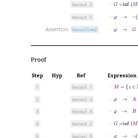
⊢
G
=
inf
bezout.2
⊢
φ
→
bezout.5
⊢
φ
→
G
∈
Assertion
bezoutlem2
Proof
Step
Hyp
Ref
Expression
⊢
M
=
z
1
bezout.1
⊢
φ
→
A
∈
2
bezout.3
⊢
φ
→
B
∈
3
bezout.4
⊢
G
=
inf
M
4
bezout.2
⊢
φ
→
5
bezout.5