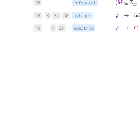
38
infssuzcl
⊢
φ
→
i
39
8
37
38
sylancr
⊢
φ
→
G
∈
40
4
39
eqeltrid