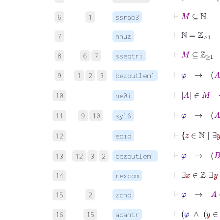
⊢
M
⊆
ℕ
6
1
ssrab3
⊢
ℕ
=
ℤ
≥
1
7
nnuz
⊢
M
⊆
ℤ
≥
1
8
6
7
sseqtri
⊢
φ
→
9
1
2
3
bezoutlem1
⊢
A
∈
M
10
ne0i
⊢
φ
→
11
9
10
syl6
12
eqid
13
12
3
2
bezoutlem1
⊢
∃
14
rexcom
⊢
φ
→
A
∈
15
2
zcnd
⊢
φ
∧
16
15
adantr