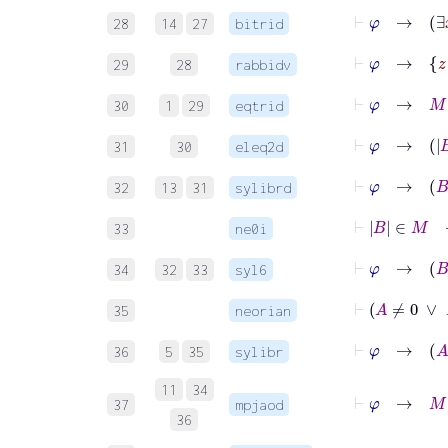
28
14
27
bitrid
29
28
rabbidv
⊢
φ
30
1
29
eqtrid
31
30
eleq2d
⊢
φ
→
32
13
31
sylibrd
⊢
B
∈
M
33
ne0i
⊢
φ
→
34
32
33
syl6
⊢
35
neorian
⊢
φ
→
36
5
35
sylibr
11
34
⊢
φ
→
M
≠
37
mpjaod
36
⊢
M