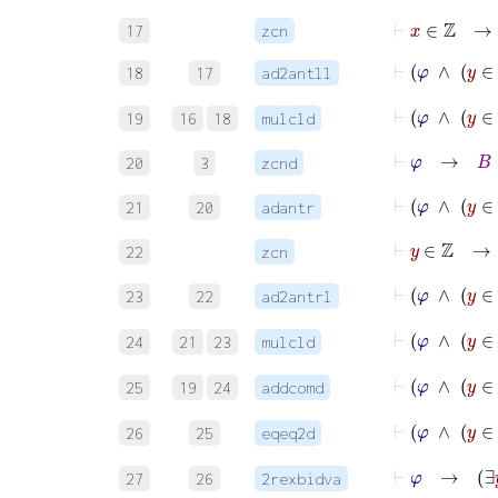
⊢
x
∈
ℤ
→
17
zcn
⊢
φ
∧
18
17
ad2antll
⊢
φ
∧
19
16
18
mulcld
⊢
φ
→
B
∈
20
3
zcnd
⊢
φ
∧
21
20
adantr
⊢
y
∈
ℤ
→
22
zcn
⊢
φ
∧
23
22
ad2antrl
⊢
φ
∧
24
21
23
mulcld
⊢
25
19
24
addcomd
26
25
eqeq2d
27
26
2rexbidva