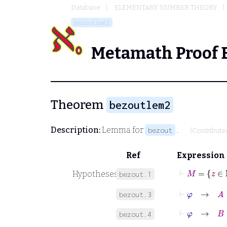
Database
ELEMENTARY NUMBER THEORY
bezoutlem2
Metamath Proof 
Theorem
bezoutlem2
Description:
Lemma for
.
bezout
(Contribute
Ref
Expression
⊢
M
=
z
Hypotheses
bezout.1
⊢
φ
→
A
∈
bezout.3
⊢
φ
→
B
∈
bezout.4