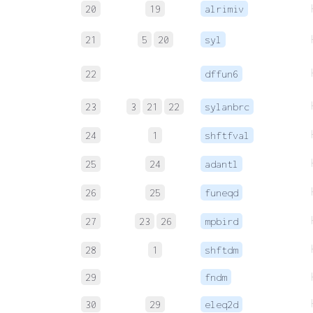
20
19
alrimiv
21
5
20
syl
22
dffun6
23
3
21
22
sylanbrc
24
1
shftfval
25
24
adantl
26
25
funeqd
27
23
26
mpbird
28
1
shftdm
29
fndm
30
29
eleq2d