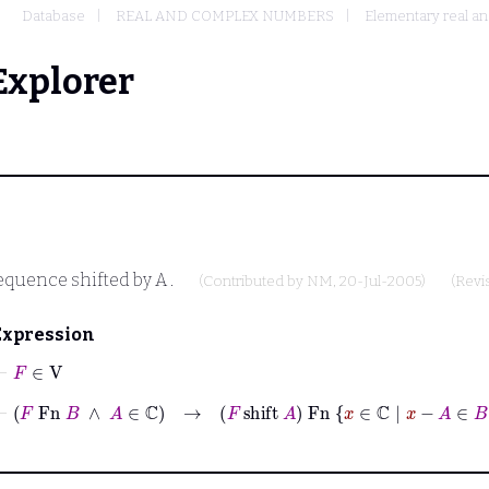
Database
REAL AND COMPLEX NUMBERS
Elementary real an
Explorer
equence shifted by
A
.
(Contributed by
NM
, 20-Jul-2005)
(Revi
Expression
⊢
F
∈
V
⊢
F
Fn
B
∧
A
∈
ℂ
→
F
shift
A
Fn
x
∈
ℂ
|
x
−
A
∈
B