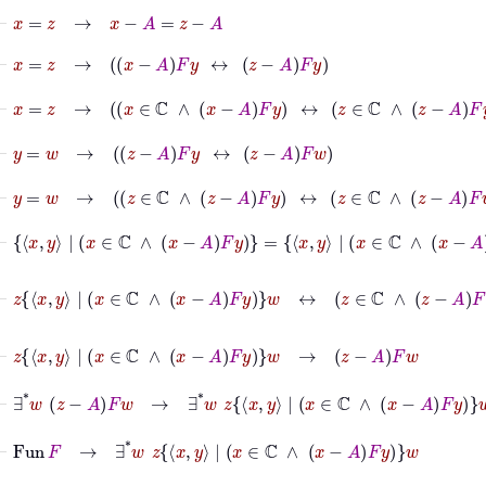
⊢
x
=
z
→
x
−
A
=
z
−
A
⊢
x
=
z
→
x
−
A
F
y
↔
z
−
A
F
y
⊢
x
=
z
→
x
∈
ℂ
∧
x
−
A
F
y
↔
z
∈
ℂ
∧
z
−
A
F
y
⊢
y
=
w
→
z
−
A
F
y
↔
z
−
A
F
w
⊢
y
=
w
→
z
∈
ℂ
∧
z
−
A
F
y
↔
z
∈
ℂ
∧
z
−
A
F
w
⊢
x
y
|
x
∈
ℂ
∧
x
−
A
F
y
=
x
y
|
x
∈
ℂ
∧
x
−
A
F
y
⊢
z
x
y
|
x
∈
ℂ
∧
x
−
A
F
y
w
↔
z
∈
ℂ
∧
z
−
A
F
w
⊢
z
x
y
|
x
∈
ℂ
∧
x
−
A
F
y
w
→
z
−
A
F
w
⊢
∃
*
w
z
−
A
F
w
→
∃
*
w
z
x
y
|
x
∈
ℂ
∧
x
−
A
F
y
w
⊢
Fun
F
→
∃
*
w
z
x
y
|
x
∈
ℂ
∧
x
−
A
F
y
w
⊢
Fun
F
→
∀
z
∃
*
w
z
x
y
|
x
∈
ℂ
∧
x
−
A
F
y
w