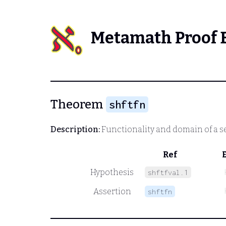
Metamath Proof 
Theorem
shftfn
Description:
Functionality and domain of a s
Ref
Hypothesis
shftfval.1
Assertion
shftfn