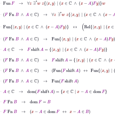
⊢
F
Fn
B
∧
A
∈
ℂ
→
∀
z
∃
*
w
z
x
y
|
x
∈
ℂ
∧
x
−
A
F
y
w
⊢
Fun
x
y
|
x
∈
ℂ
∧
x
−
A
F
y
↔
Rel
x
y
|
x
∈
⊢
F
Fn
B
∧
A
∈
ℂ
→
Fun
x
y
|
x
∈
ℂ
∧
x
−
A
F
y
⊢
A
∈
ℂ
→
F
shift
A
=
x
y
|
x
∈
ℂ
∧
x
−
A
F
y
⊢
F
Fn
B
∧
A
∈
ℂ
→
F
shift
A
=
x
y
|
x
∈
ℂ
∧
x
−
A
F
y
⊢
F
Fn
B
∧
A
∈
ℂ
→
Fun
F
shift
A
↔
Fun
x
y
|
x
∈
ℂ
∧
⊢
F
Fn
B
∧
A
∈
ℂ
→
Fun
F
shift
A
⊢
A
∈
ℂ
→
dom
F
shift
A
=
x
∈
ℂ
|
x
−
A
∈
dom
F
⊢
F
Fn
B
→
dom
F
=
B
⊢
F
Fn
B
→
x
−
A
∈
dom
F
↔
x
−
A
∈
B