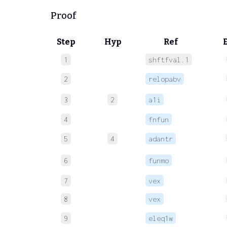
Proof
Step
Hyp
Ref
1
shftfval.1
2
relopabv
3
2
a1i
4
fnfun
5
4
adantr
6
funmo
7
vex
8
vex
9
eleq1w