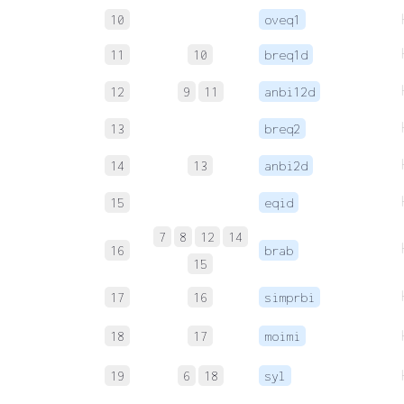
10
oveq1
11
10
breq1d
12
9
11
anbi12d
13
breq2
14
13
anbi2d
15
eqid
7
8
12
14
16
brab
15
17
16
simprbi
18
17
moimi
19
6
18
syl