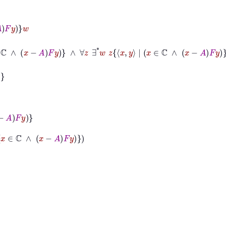
ℂ
∧
x
−
A
F
y
∧
∀
z
∃
*
w
z
x
y
|
x
∈
ℂ
∧
x
−
A
F
y
w
x
−
A
F
y