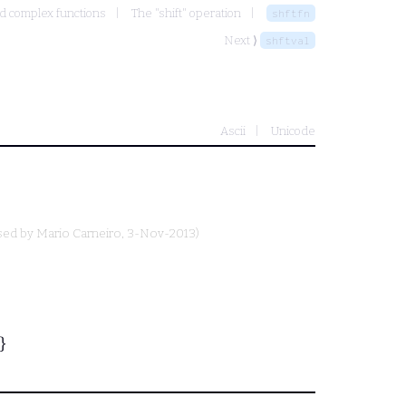
d complex functions
The "shift" operation
shftfn
Next ⟩
shftval
Ascii
Unicode
sed by
Mario Carneiro
, 3-Nov-2013)