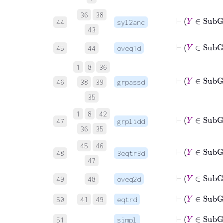
36
38
⊢
44
syl2anc
43
45
44
oveq1d
1
8
36
46
38
39
grpassd
35
1
8
42
⊢
Y
47
grplidd
36
35
45
46
48
3eqtr3d
47
49
48
oveq2d
50
41
49
eqtrd
⊢
Y
51
simpl