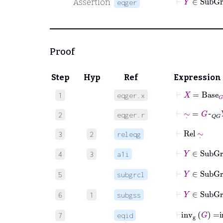
Assertion
eqger
Proof
Step
Hyp
Ref
Expression
⊢
X
=
Base
G
1
eqger.x
⊢
∼
˙
=
G
~
QG
2
eqger.r
⊢
Rel
∼
˙
3
2
releqg
⊢
Y
∈
Sub
4
3
a1i
⊢
Y
∈
Su
5
subgrcl
⊢
Y
∈
Su
6
1
subgss
⊢
inv
g
G
=
i
7
eqid