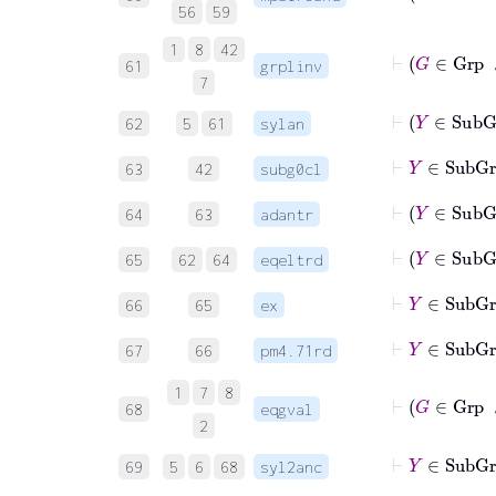
56
59
1
8
42
⊢
G
61
grplinv
7
⊢
Y
62
5
61
sylan
⊢
Y
∈
Su
63
42
subg0cl
⊢
Y
∈
64
63
adantr
⊢
Y
65
62
64
eqeltrd
⊢
66
65
ex
67
66
pm4.71rd
1
7
8
68
eqgval
2
69
5
6
68
syl2anc