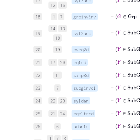
17
syl3anc
12
16
⊢
18
1
7
grpinvinv
14
13
⊢
19
syl2anc
18
20
19
oveq2d
21
17
20
eqtrd
⊢
Y
22
11
simp3d
23
7
subginvcl
⊢
24
22
23
syldan
⊢
Y
25
21
24
eqeltrrd
⊢
Y
∈
26
6
adantr
1
7
8