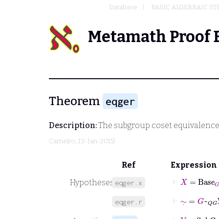
Database
BASIC ALGEBRAIC S
Metamath Proof 
Theorem
eqger
Description:
The subgroup coset equivalence r
Carneiro
, 13-Jan-2015)
Ref
Expression
⊢
X
=
Base
G
Hypotheses
eqger.x
⊢
∼
˙
=
G
~
QG
eqger.r
⊢
Y
∈
Su