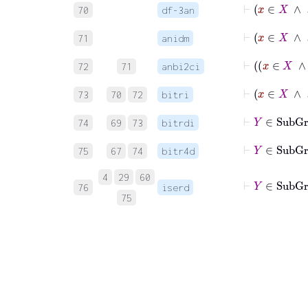
70
df-3an
⊢
x
∈
X
71
anidm
72
71
anbi2ci
73
70
72
bitri
74
69
73
bitrdi
⊢
Y
∈
75
67
74
bitr4d
4
29
60
⊢
Y
∈
Su
76
iserd
75