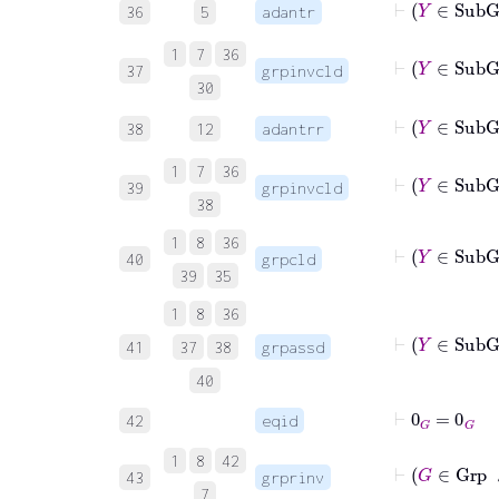
36
5
adantr
1
7
36
⊢
Y
37
grpinvcld
30
⊢
Y
∈
38
12
adantrr
1
7
36
⊢
Y
39
grpinvcld
38
1
8
36
⊢
40
grpcld
39
35
1
8
36
41
37
38
grpassd
40
⊢
0
G
=
0
G
42
eqid
1
8
42
⊢
G
43
grprinv
7