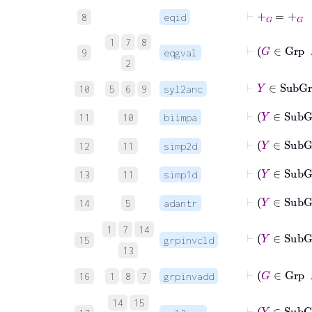
⊢
+
G
=
+
G
8
eqid
1
7
8
9
eqgval
2
10
5
6
9
syl2anc
11
10
biimpa
⊢
Y
∈
S
12
11
simp2d
⊢
Y
∈
S
13
11
simp1d
⊢
Y
∈
S
14
5
adantr
1
7
14
⊢
Y
15
grpinvcld
13
16
1
8
7
grpinvadd
14
15