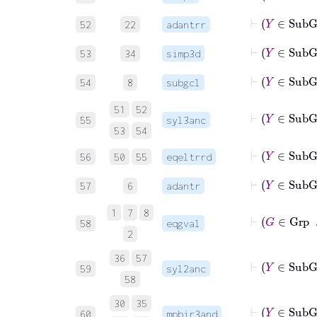
⊢
52
22
adantrr
⊢
53
34
simp3d
54
8
subgcl
51
52
55
syl3anc
53
54
⊢
56
50
55
eqeltrrd
⊢
Y
57
6
adantr
1
7
8
58
eqgval
2
36
57
59
syl2anc
58
30
35
⊢
Y
∈
60
mpbir3and