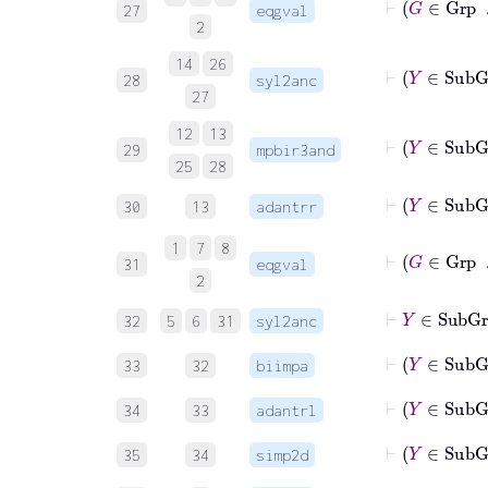
27
eqgval
2
14
26
28
syl2anc
27
12
13
⊢
Y
∈
S
29
mpbir3and
25
28
⊢
Y
∈
30
13
adantrr
1
7
8
31
eqgval
2
32
5
6
31
syl2anc
33
32
biimpa
34
33
adantrl
⊢
Y
∈
35
34
simp2d
⊢
Y
∈