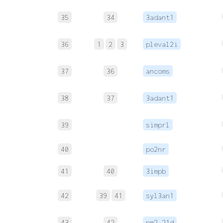
35
34
3adant1
36
1
2
3
pleval2i
37
36
ancoms
38
37
3adant1
39
simprl
40
po2nr
41
40
3impb
42
39
41
syl3an1
43
42
pm2.21d