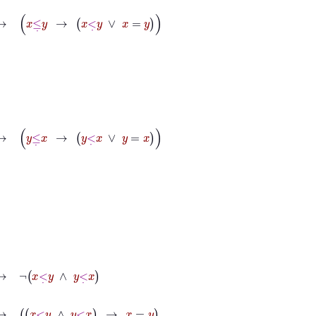
y
→
x
<
˙
y
∨
x
=
y
x
→
y
<
˙
x
∨
y
=
x
∧
y
<
˙
x
y
∧
y
<
˙
x
→
x
=
y