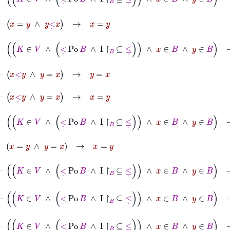
⊢
x
=
y
∧
y
<
˙
x
→
x
=
y
⊢
K
∈
V
∧
<
˙
Po
B
∧
I
↾
B
⊆
≤
˙
∧
x
∈
B
∧
y
∈
B
→
x
=
⊢
x
<
˙
y
∧
y
=
x
→
y
=
x
⊢
x
<
˙
y
∧
y
=
x
→
x
=
y
⊢
K
∈
V
∧
<
˙
Po
B
∧
I
↾
B
⊆
≤
˙
∧
x
∈
B
∧
y
∈
B
→
x
<
⊢
x
=
y
∧
y
=
x
→
x
=
y
⊢
K
∈
V
∧
<
˙
Po
B
∧
I
↾
B
⊆
≤
˙
∧
x
∈
B
∧
y
∈
B
→
x
⊢
K
∈
V
∧
<
˙
Po
B
∧
I
↾
B
⊆
≤
˙
∧
x
∈
B
∧
y
∈
B
⊢
K
∈
V
∧
<
˙
Po
B
∧
I
↾
B
⊆
≤
˙
∧
x
∈
B
∧
y
∈
B
→
x
≤