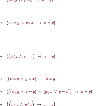
y
∧
y
<
˙
x
→
x
=
y
˙
y
∧
y
=
x
→
x
=
y
=
y
∧
y
=
x
→
x
=
y
→
x
<
˙
y
∨
x
=
y
∧
y
<
˙
x
∨
y
=
x
→
x
=
y
˙
y
∧
y
≤
˙
x
→
x
=
y