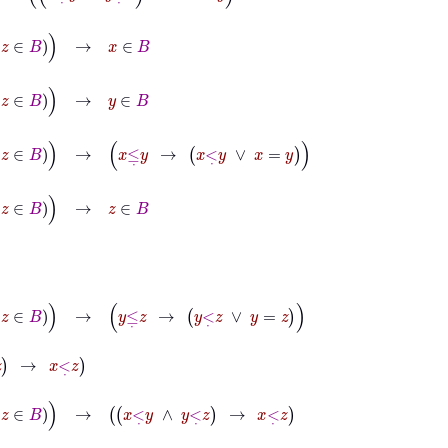
x
∈
B
y
∈
B
∈
B
→
x
≤
˙
y
→
x
<
˙
y
∨
x
=
y
z
∈
B
∈
B
→
y
≤
˙
z
→
y
<
˙
z
∨
y
=
z
B
→
x
<
˙
y
∧
y
<
˙
z
→
x
<
˙
z