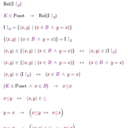
⊢
Rel
I
↾
B
⊢
K
∈
Poset
→
Rel
I
↾
B
⊢
I
↾
B
=
x
y
|
x
∈
B
∧
y
=
x
⊢
x
y
|
x
∈
B
∧
y
=
x
=
I
↾
B
⊢
x
y
∈
x
y
|
x
∈
B
∧
y
=
x
↔
x
y
∈
I
↾
B
⊢
x
y
∈
x
y
|
x
∈
B
∧
y
=
x
↔
x
∈
B
∧
y
=
x
⊢
x
y
∈
I
↾
B
↔
x
∈
B
∧
y
=
x
⊢
K
∈
Poset
∧
x
∈
B
→
x
≤
˙
x
⊢
x
≤
˙
y
↔
x
y
∈
≤
˙
⊢
y
=
x
→
x
≤
˙
y
↔
x
≤
˙
x
⊢
y
=
x
→
x
y
∈
≤
˙
↔
x
≤
˙
x