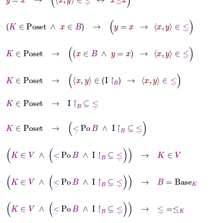
⊢
K
∈
Poset
∧
x
∈
B
→
y
=
x
→
x
y
∈
≤
˙
⊢
K
∈
Poset
→
x
∈
B
∧
y
=
x
→
x
y
∈
≤
˙
⊢
K
∈
Poset
→
x
y
∈
I
↾
B
→
x
y
∈
≤
˙
⊢
K
∈
Poset
→
I
↾
B
⊆
≤
˙
⊢
K
∈
Poset
→
<
˙
Po
B
∧
I
↾
B
⊆
≤
˙
⊢
K
∈
V
∧
<
˙
Po
B
∧
I
↾
B
⊆
≤
˙
→
K
∈
V
⊢
K
∈
V
∧
<
˙
Po
B
∧
I
↾
B
⊆
≤
˙
→
B
=
Base
K
⊢
K
∈
V
∧
<
˙
Po
B
∧
I
↾
B
⊆
≤
˙
→
≤
˙
=
≤
K