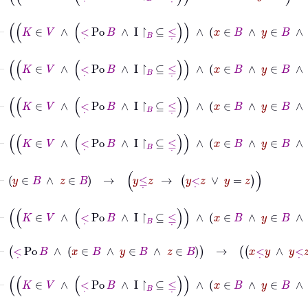
⊢
K
∈
V
∧
<
˙
Po
B
∧
I
↾
B
⊆
≤
˙
∧
x
∈
B
∧
y
∈
B
∧
z
∈
B
→
⊢
K
∈
V
∧
<
˙
Po
B
∧
I
↾
B
⊆
≤
˙
∧
x
∈
B
∧
y
∈
B
∧
z
∈
B
→
⊢
K
∈
V
∧
<
˙
Po
B
∧
I
↾
B
⊆
≤
˙
∧
x
∈
B
∧
y
∈
B
∧
z
⊢
K
∈
V
∧
<
˙
Po
B
∧
I
↾
B
⊆
≤
˙
∧
x
∈
B
∧
y
∈
B
∧
z
∈
B
→
⊢
y
∈
B
∧
z
∈
B
→
y
≤
˙
z
→
y
<
˙
z
∨
y
=
z
⊢
K
∈
V
∧
<
˙
Po
B
∧
I
↾
B
⊆
≤
˙
∧
x
∈
B
∧
y
∈
B
∧
z
⊢
<
˙
Po
B
∧
x
∈
B
∧
y
∈
B
∧
z
∈
B
→
x
<
˙
y
∧
y
<
˙
z
→
x
<
˙
z
⊢
K
∈
V
∧
<
˙
Po
B
∧
I
↾
B
⊆
≤
˙
∧
x
∈
B
∧
y
∈
B
∧
z
∈