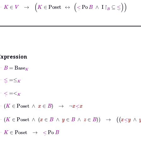
⊢
K
∈
V
→
K
∈
Poset
↔
<
˙
Po
B
∧
I
↾
B
⊆
≤
˙
Expression
⊢
B
=
Base
K
⊢
≤
˙
=
≤
K
⊢
<
˙
=
<
K
⊢
K
∈
Poset
∧
x
∈
B
→
¬
x
<
˙
x
⊢
K
∈
Poset
∧
x
∈
B
∧
y
∈
B
∧
z
∈
B
→
x
<
˙
y
∧
y
<
˙
z
→
x
<
⊢
K
∈
Poset
→
<
˙
Po
B