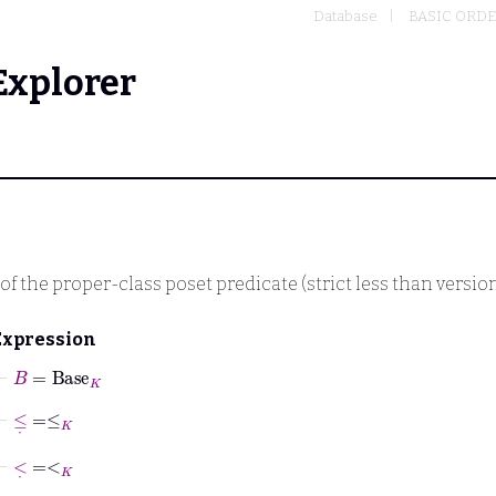
Database
BASIC ORD
Explorer
of the proper-class poset predicate (strict less than versio
Expression
⊢
B
=
Base
K
⊢
≤
˙
=
≤
K
⊢
<
˙
=
<
K