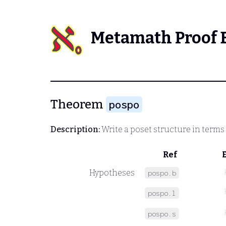
Metamath Proof 
Theorem
pospo
Description:
Write a poset structure in terms 
Ref
Hypotheses
pospo.b
pospo.l
pospo.s