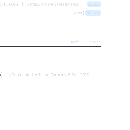
ER THEORY
Partially ordered sets (posets)
pospo
Next ⟩
df-lub
Ascii
Unicode
n).
(Contributed by
Mario Carneiro
, 8-Feb-2015)