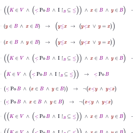
⊢
K
∈
V
∧
<
˙
Po
B
∧
I
↾
B
⊆
≤
˙
∧
x
∈
B
∧
y
∈
B
→
x
≤
˙
⊢
y
∈
B
∧
x
∈
B
→
y
≤
˙
x
→
y
<
˙
x
∨
y
=
x
⊢
x
∈
B
∧
y
∈
B
→
y
≤
˙
x
→
y
<
˙
x
∨
y
=
x
⊢
K
∈
V
∧
<
˙
Po
B
∧
I
↾
B
⊆
≤
˙
∧
x
∈
B
∧
y
∈
B
→
y
≤
˙
⊢
K
∈
V
∧
<
˙
Po
B
∧
I
↾
B
⊆
≤
˙
→
<
˙
Po
B
⊢
<
˙
Po
B
∧
x
∈
B
∧
y
∈
B
→
¬
x
<
˙
y
∧
y
<
˙
x
⊢
<
˙
Po
B
∧
x
∈
B
∧
y
∈
B
→
¬
x
<
˙
y
∧
y
<
˙
x
⊢
K
∈
V
∧
<
˙
Po
B
∧
I
↾
B
⊆
≤
˙
∧
x
∈
B
∧
y
∈
B
→
¬
x
<
˙
y
⊢
K
∈
V
∧
<
˙
Po
B
∧
I
↾
B
⊆
≤
˙
∧
x
∈
B
∧
y
∈
B
→
x
<
˙