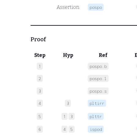
Assertion
pospo
Proof
Step
Hyp
Ref
1
pospo.b
2
pospo.l
3
pospo.s
4
3
pltirr
5
1
3
plttr
6
4
5
ispod