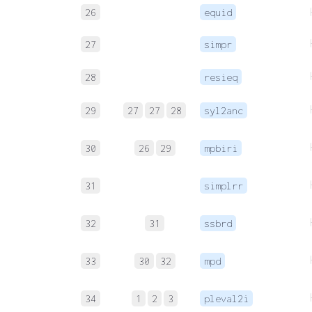
26
equid
27
simpr
28
resieq
29
27
27
28
syl2anc
30
26
29
mpbiri
31
simplrr
32
31
ssbrd
33
30
32
mpd
34
1
2
3
pleval2i