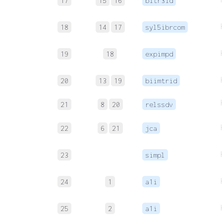
17
15
16
bitr3id
18
14
17
syl5ibrcom
19
18
expimpd
20
13
19
biimtrid
21
8
20
relssdv
22
6
21
jca
23
simpl
24
1
a1i
25
2
a1i