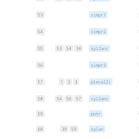
53
simpr1
54
simpr2
55
53
54
34
syl2anc
56
simpr3
57
1
2
3
pleval2i
58
54
56
57
syl2anc
59
potr
60
39
59
sylan