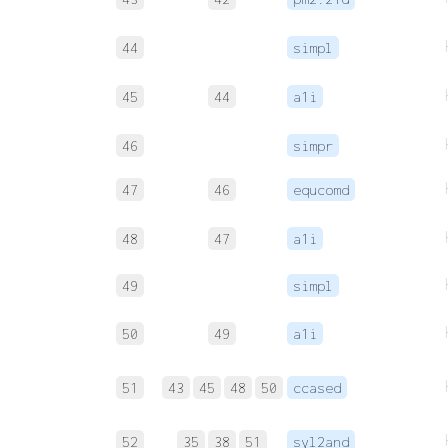
44
simpl
45
44
a1i
46
simpr
47
46
equcomd
48
47
a1i
49
simpl
50
49
a1i
51
43
45
48
50
ccased
52
35
38
51
syl2and