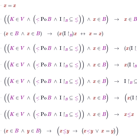
⊢
x
=
x
⊢
K
∈
V
∧
<
˙
Po
B
∧
I
↾
B
⊆
≤
˙
∧
x
∈
B
→
x
∈
B
⊢
x
∈
B
∧
x
∈
B
→
x
I
↾
B
x
↔
x
=
x
⊢
K
∈
V
∧
<
˙
Po
B
∧
I
↾
B
⊆
≤
˙
∧
x
∈
B
→
x
I
↾
B
x
↔
x
=
x
⊢
K
∈
V
∧
<
˙
Po
B
∧
I
↾
B
⊆
≤
˙
∧
x
∈
B
→
x
I
↾
B
x
⊢
K
∈
V
∧
<
˙
Po
B
∧
I
↾
B
⊆
≤
˙
∧
x
∈
B
→
I
↾
B
⊆
≤
˙
⊢
K
∈
V
∧
<
˙
Po
B
∧
I
↾
B
⊆
≤
˙
∧
x
∈
B
→
x
I
↾
B
x
→
x
≤
˙
x
⊢
K
∈
V
∧
<
˙
Po
B
∧
I
↾
B
⊆
≤
˙
∧
x
∈
B
→
x
≤
˙
x
⊢
x
∈
B
∧
y
∈
B
→
x
≤
˙
y
→
x
<
˙
y
∨
x
=
y