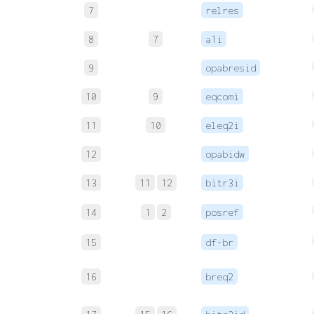
7
relres
8
7
a1i
9
opabresid
10
9
eqcomi
11
10
eleq2i
12
opabidw
13
11
12
bitr3i
14
1
2
posref
15
df-br
16
breq2