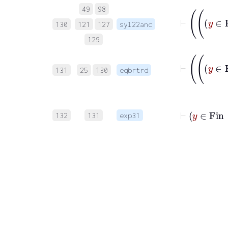
49
98
130
121
127
syl22anc
129
131
25
130
eqbrtrd
132
131
exp31