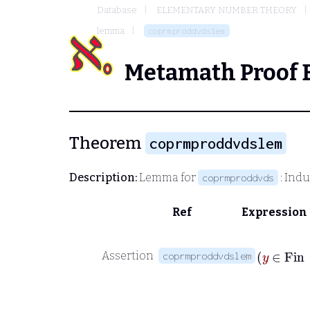
Database
ELEMENTARY NUMBER THEORY
lemma
coprmproddvdslem
Metamath Proof 
Theorem
coprmproddvdslem
Description:
Lemma for
: Indu
coprmproddvds
Ref
Expression
Assertion
coprmproddvdslem