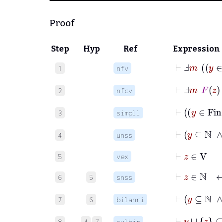
Proof
Step
Hyp
Ref
Expression
1
nfv
⊢
Ⅎ
_
m
F
z
2
nfcv
3
simpll
⊢
4
unss
⊢
z
∈
V
5
vex
⊢
z
∈
ℕ
6
5
snss
⊢
y
7
6
bilanri
⊢
y
∪
z
8
4
7
sylbir