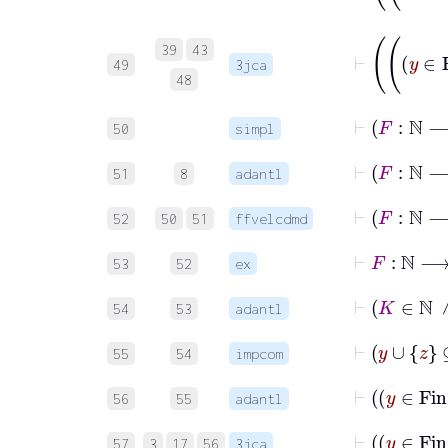
39
43
49
3jca
48
50
simpl
⊢
51
8
adantl
52
50
51
ffvelcdmd
53
52
ex
54
53
adantl
55
54
impcom
56
55
adantl
57
3
17
56
3jca