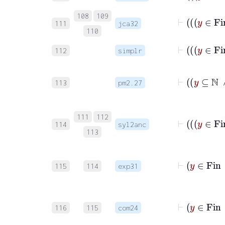
108
109
111
jca32
110
112
simplr
113
pm2.27
111
112
114
syl2anc
113
115
114
exp31
116
115
com24