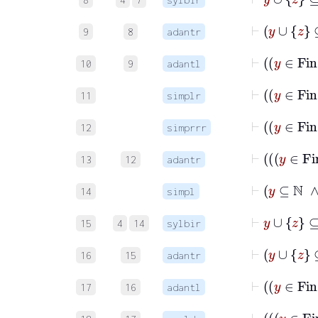
9
8
adantr
10
9
adantl
11
simplr
12
simprrr
13
12
adantr
⊢
y
14
simpl
⊢
y
∪
z
15
4
14
sylbir
16
15
adantr
17
16
adantl