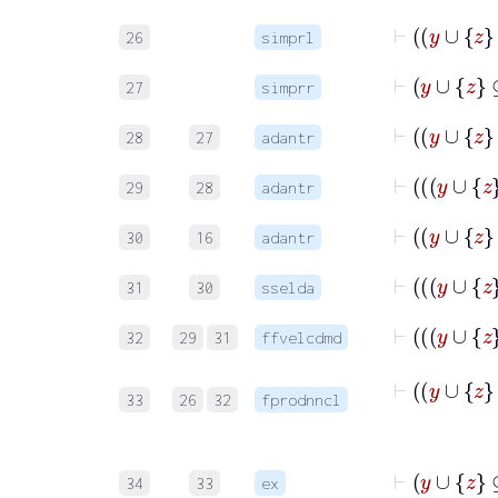
26
simprl
27
simprr
28
27
adantr
29
28
adantr
30
16
adantr
31
30
sselda
32
29
31
ffvelcdmd
33
26
32
fprodnncl
34
33
ex