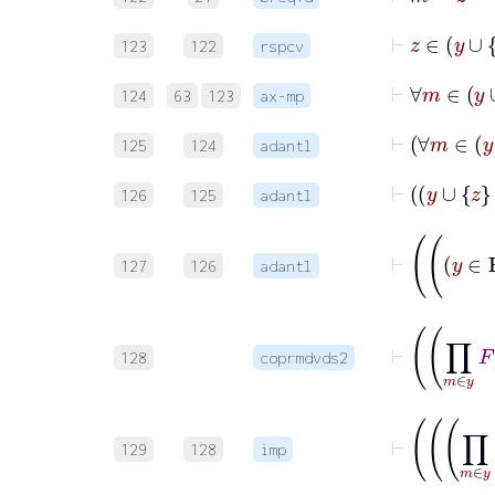
123
122
rspcv
⊢
124
63
123
ax-mp
125
124
adantl
126
125
adantl
127
126
adantl
128
coprmdvds2
129
128
imp