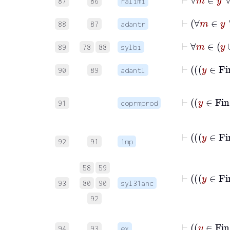
87
86
ralimi
88
87
adantr
89
78
88
sylbi
90
89
adantl
91
coprmprod
92
91
imp
58
59
93
80
90
syl31anc
92
94
93
ex