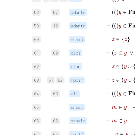
58
57
adantr
59
12
adantr
⊢
z
∈
z
60
vsnid
⊢
z
∈
y
61
60
olci
⊢
62
elun
⊢
z
∈
y
∪
63
61
62
mpbir
64
63
a1i
⊢
m
∈
65
snssi
⊢
m
66
65
ssneld
⊢
¬
67
66
com12