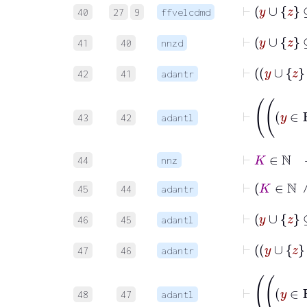
40
27
9
ffvelcdmd
41
40
nnzd
42
41
adantr
43
42
adantl
⊢
K
∈
ℕ
44
nnz
⊢
K
45
44
adantr
46
45
adantl
47
46
adantr
48
47
adantl