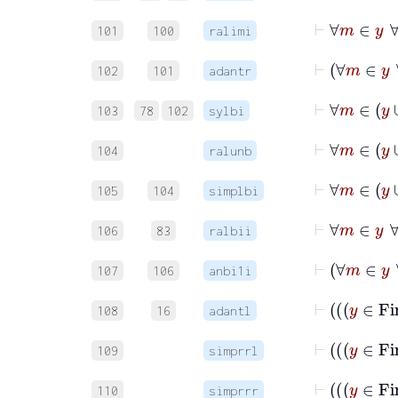
101
100
ralimi
102
101
adantr
103
78
102
sylbi
104
ralunb
105
104
simplbi
106
83
ralbii
107
106
anbi1i
108
16
adantl
109
simprrl
110
simprrr