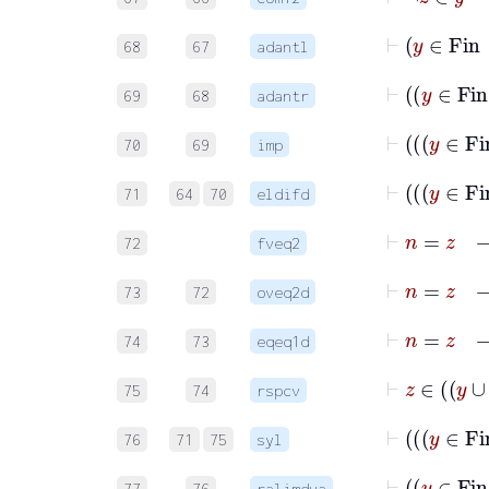
68
67
adantl
69
68
adantr
70
69
imp
71
64
70
eldifd
⊢
n
=
72
fveq2
⊢
73
72
oveq2d
74
73
eqeq1d
75
74
rspcv
76
71
75
syl
77
76
ralimdva