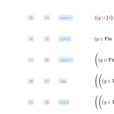
35
34
adantr
36
35
com12
37
36
adantr
38
37
imp
39
38
nnzd