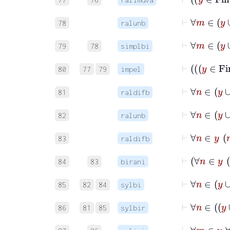
78
ralunb
79
78
simplbi
80
77
79
impel
81
raldifb
82
ralunb
83
raldifb
84
83
birani
85
82
84
sylbi
86
81
85
sylbir