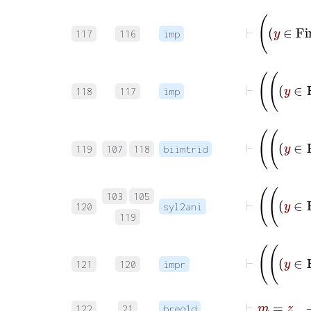
117
116
imp
118
117
imp
119
107
118
biimtrid
103
105
120
syl2ani
119
121
120
impr
122
21
breq1d