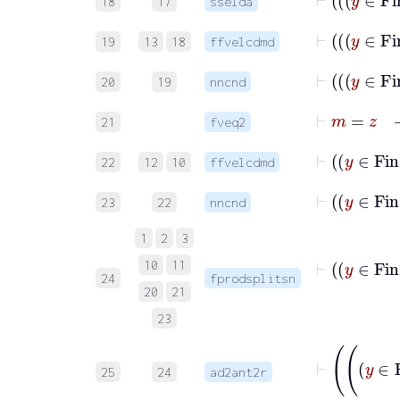
18
17
sselda
19
13
18
ffvelcdmd
20
19
nncnd
⊢
m
21
fveq2
22
12
10
ffvelcdmd
23
22
nncnd
1
2
3
10
11
24
fprodsplitsn
20
21
23
25
24
ad2ant2r